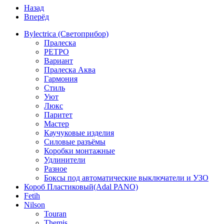
Назад
Вперёд
Bylectrica (Светоприбор)
Пралеска
РЕТРО
Вариант
Пралеска Аква
Гармония
Стиль
Уют
Люкс
Паритет
Мастер
Каучуковые изделия
Силовые разъёмы
Коробки монтажные
Удлинители
Разное
Боксы под автоматические выключатели и УЗО
Короб Пластиковый(Adal PANO)
Fetih
Nilson
Touran
Themis