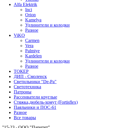
Alfa Elektrik
Inci
Orion
Kamelya
Удлинители и колодки
Разное
ViKO
Carmen
Vera
Palmiye
Kardelen
Удлинители и колодки
Разное
ТОКЕР
ДИП - Смоленск
Светильники "De-Pa"
Светотехника
Патроны
Рассеиватели круглые
Стяжка,дюбель-хомут (Fortisflex)
Паяльники и ПОС-61
Разное
Все товары
''15-23 - ООО "Паритет"