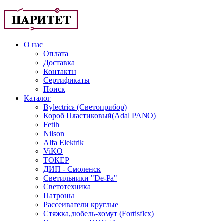
О нас
Оплата
Доставка
Контакты
Сертификаты
Поиск
Каталог
Bylectrica (Светоприбор)
Короб Пластиковый(Adal PANO)
Fetih
Nilson
Alfa Elektrik
ViKO
ТОКЕР
ДИП - Смоленск
Светильники "De-Pa"
Светотехника
Патроны
Рассеиватели круглые
Стяжка,дюбель-хомут (Fortisflex)