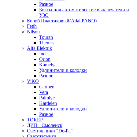
Разное
Боксы под автоматические выключатели и
УЗО
Короб Пластиковый(Adal PANO)
Fetih
Nilson
Touran
Themis
Alfa Elektrik
Inci
Orion
Kamelya
Удлинители и колодки
Разное
ViKO
Carmen
Vera
Palmiye
Kardelen
Удлинители и колодки
Разное
ТОКЕР
ДИП - Смоленск
Светильники "De-Pa"
Светотехника