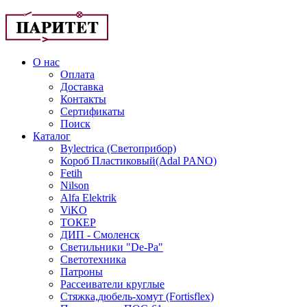
О нас
Оплата
Доставка
Контакты
Сертификаты
Поиск
Каталог
Bylectrica (Светоприбор)
Короб Пластиковый(Adal PANO)
Fetih
Nilson
Alfa Elektrik
ViKO
ТОКЕР
ДИП - Смоленск
Светильники "De-Pa"
Светотехника
Патроны
Рассеиватели круглые
Стяжка,дюбель-хомут (Fortisflex)