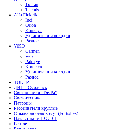
Touran
Themis
Alfa Elektrik
Inci
Orion
Kamelya
Удлинители и колодки
Разное
ViKO
Carmen
Vera
Palmiye
Kardelen
Удлинители и колодки
Разное
ТОКЕР
ДИП - Смоленск
Светильники "De-Pa"
Светотехника
Патроны
Рассеиватели круглые
Стяжка,дюбель-хомут (Fortisflex)
Паяльники и ПОС-61
Разное
Все товары