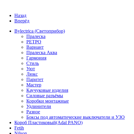
Назад
Вперёд
Bylectrica (Светоприбор)
Пралеска
РЕТРО
Вариант
Пралеска Аква
Гармония
Стиль
Уют
Люкс
Паритет
Мастер
Каучуковые изделия
Силовые разъёмы
Коробки монтажные
Удлинители
Разное
Боксы под автоматические выключатели и УЗО
Короб Пластиковый(Adal PANO)
Fetih
Nilson