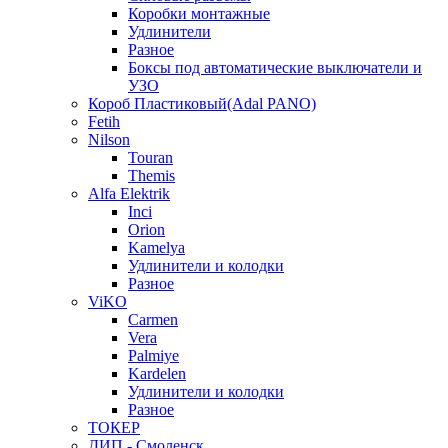
Коробки монтажные
Удлинители
Разное
Боксы под автоматические выключатели и
УЗО
Короб Пластиковый(Adal PANO)
Fetih
Nilson
Touran
Themis
Alfa Elektrik
Inci
Orion
Kamelya
Удлинители и колодки
Разное
ViKO
Carmen
Vera
Palmiye
Kardelen
Удлинители и колодки
Разное
ТОКЕР
ДИП - Смоленск