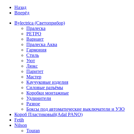
Назад
Вперёд
Bylectrica (Светоприбор)
Пралеска
РЕТРО
Вариант
Пралеска Аква
Гармония
Стиль
Уют
Люкс
Паритет
Мастер
Каучуковые изделия
Силовые разъёмы
Коробки монтажные
Удлинители
Разное
Боксы под автоматические выключатели и УЗО
Короб Пластиковый(Adal PANO)
Fetih
Nilson
Touran