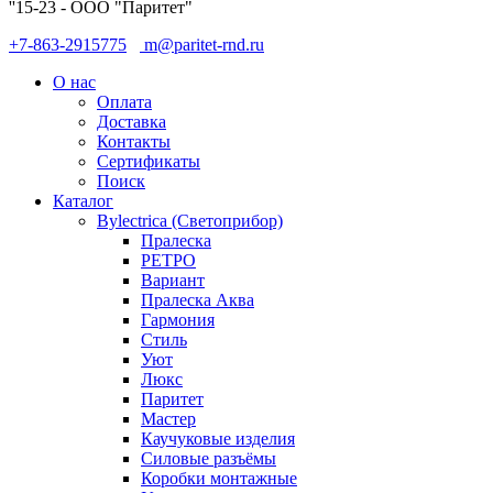
''15-23 - ООО "Паритет"
+7-863-2915775
m@paritet-rnd.ru
О нас
Оплата
Доставка
Контакты
Сертификаты
Поиск
Каталог
Bylectrica (Светоприбор)
Пралеска
РЕТРО
Вариант
Пралеска Аква
Гармония
Стиль
Уют
Люкс
Паритет
Мастер
Каучуковые изделия
Силовые разъёмы
Коробки монтажные