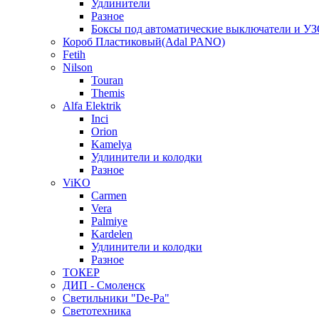
Удлинители
Разное
Боксы под автоматические выключатели и У
Короб Пластиковый(Adal PANO)
Fetih
Nilson
Touran
Themis
Alfa Elektrik
Inci
Orion
Kamelya
Удлинители и колодки
Разное
ViKO
Carmen
Vera
Palmiye
Kardelen
Удлинители и колодки
Разное
ТОКЕР
ДИП - Смоленск
Светильники "De-Pa"
Светотехника