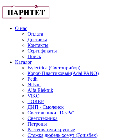
О нас
Оплата
Доставка
Контакты
Сертификаты
Поиск
Каталог
Bylectrica (Светоприбор)
Короб Пластиковый(Adal PANO)
Fetih
Nilson
Alfa Elektrik
ViKO
ТОКЕР
ДИП - Смоленск
Светильники "De-Pa"
Светотехника
Патроны
Рассеиватели круглые
Стяжка,дюбель-хомут (Fortisflex)