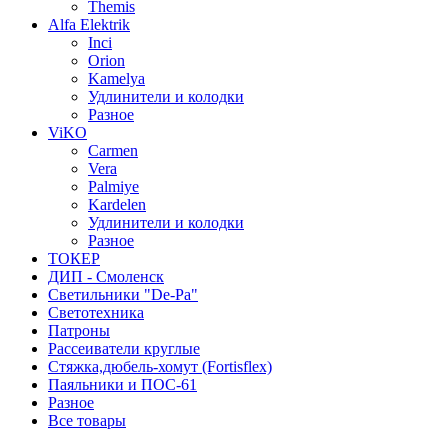
Themis
Alfa Elektrik
Inci
Orion
Kamelya
Удлинители и колодки
Разное
ViKO
Carmen
Vera
Palmiye
Kardelen
Удлинители и колодки
Разное
ТОКЕР
ДИП - Смоленск
Светильники "De-Pa"
Светотехника
Патроны
Рассеиватели круглые
Стяжка,дюбель-хомут (Fortisflex)
Паяльники и ПОС-61
Разное
Все товары