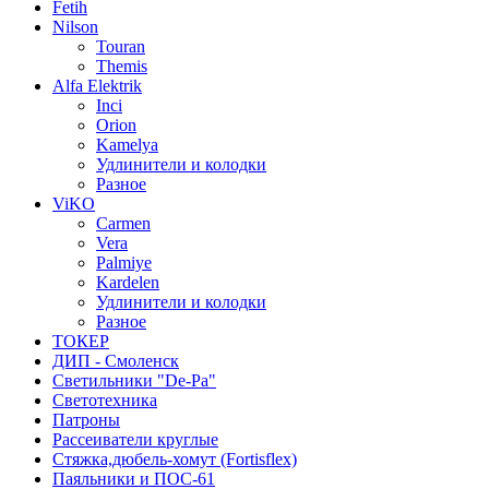
Fetih
Nilson
Touran
Themis
Alfa Elektrik
Inci
Orion
Kamelya
Удлинители и колодки
Разное
ViKO
Carmen
Vera
Palmiye
Kardelen
Удлинители и колодки
Разное
ТОКЕР
ДИП - Смоленск
Светильники "De-Pa"
Светотехника
Патроны
Рассеиватели круглые
Стяжка,дюбель-хомут (Fortisflex)
Паяльники и ПОС-61