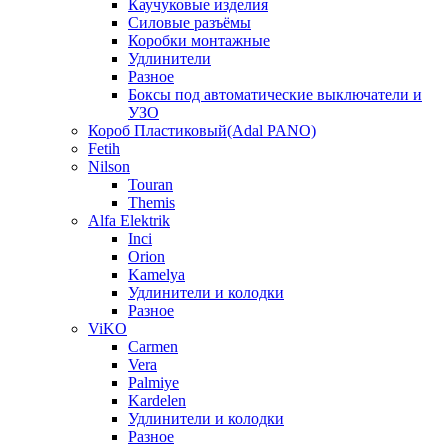
Каучуковые изделия
Силовые разъёмы
Коробки монтажные
Удлинители
Разное
Боксы под автоматические выключатели и
УЗО
Короб Пластиковый(Adal PANO)
Fetih
Nilson
Touran
Themis
Alfa Elektrik
Inci
Orion
Kamelya
Удлинители и колодки
Разное
ViKO
Carmen
Vera
Palmiye
Kardelen
Удлинители и колодки
Разное