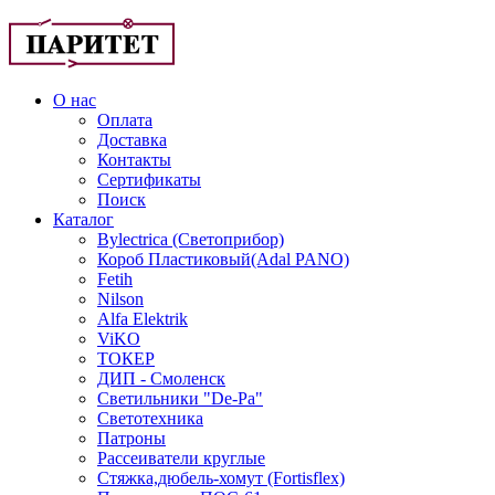
О нас
Оплата
Доставка
Контакты
Сертификаты
Поиск
Каталог
Bylectrica (Светоприбор)
Короб Пластиковый(Adal PANO)
Fetih
Nilson
Alfa Elektrik
ViKO
ТОКЕР
ДИП - Смоленск
Светильники "De-Pa"
Светотехника
Патроны
Рассеиватели круглые
Стяжка,дюбель-хомут (Fortisflex)