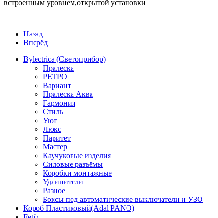
встроенным уровнем,открытой установки
Назад
Вперёд
Bylectrica (Светоприбор)
Пралеска
РЕТРО
Вариант
Пралеска Аква
Гармония
Стиль
Уют
Люкс
Паритет
Мастер
Каучуковые изделия
Силовые разъёмы
Коробки монтажные
Удлинители
Разное
Боксы под автоматические выключатели и УЗО
Короб Пластиковый(Adal PANO)
Fetih