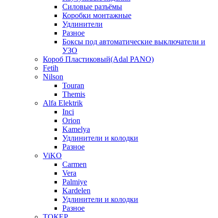
Силовые разъёмы
Коробки монтажные
Удлинители
Разное
Боксы под автоматические выключатели и
УЗО
Короб Пластиковый(Adal PANO)
Fetih
Nilson
Touran
Themis
Alfa Elektrik
Inci
Orion
Kamelya
Удлинители и колодки
Разное
ViKO
Carmen
Vera
Palmiye
Kardelen
Удлинители и колодки
Разное
ТОКЕР