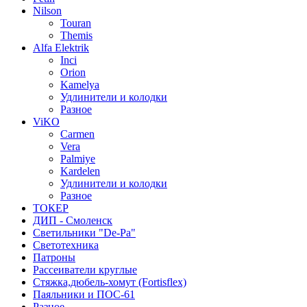
Nilson
Touran
Themis
Alfa Elektrik
Inci
Orion
Kamelya
Удлинители и колодки
Разное
ViKO
Carmen
Vera
Palmiye
Kardelen
Удлинители и колодки
Разное
ТОКЕР
ДИП - Смоленск
Светильники "De-Pa"
Светотехника
Патроны
Рассеиватели круглые
Стяжка,дюбель-хомут (Fortisflex)
Паяльники и ПОС-61
Разное