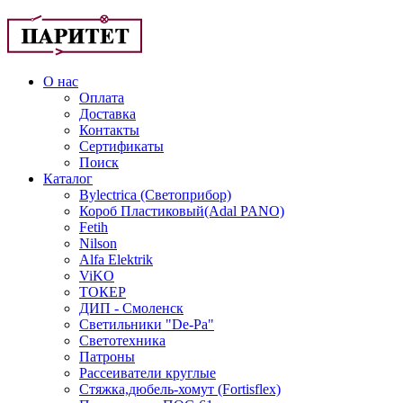
О нас
Оплата
Доставка
Контакты
Сертификаты
Поиск
Каталог
Bylectrica (Светоприбор)
Короб Пластиковый(Adal PANO)
Fetih
Nilson
Alfa Elektrik
ViKO
ТОКЕР
ДИП - Смоленск
Светильники "De-Pa"
Светотехника
Патроны
Рассеиватели круглые
Стяжка,дюбель-хомут (Fortisflex)