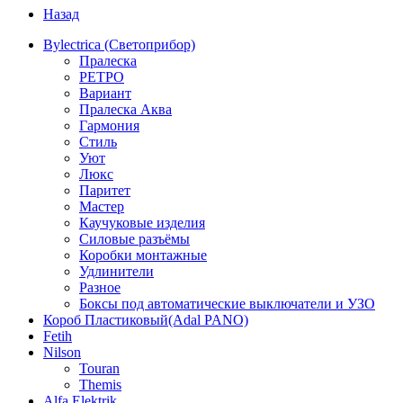
Назад
Bylectrica (Светоприбор)
Пралеска
РЕТРО
Вариант
Пралеска Аква
Гармония
Стиль
Уют
Люкс
Паритет
Мастер
Каучуковые изделия
Силовые разъёмы
Коробки монтажные
Удлинители
Разное
Боксы под автоматические выключатели и УЗО
Короб Пластиковый(Adal PANO)
Fetih
Nilson
Touran
Themis
Alfa Elektrik