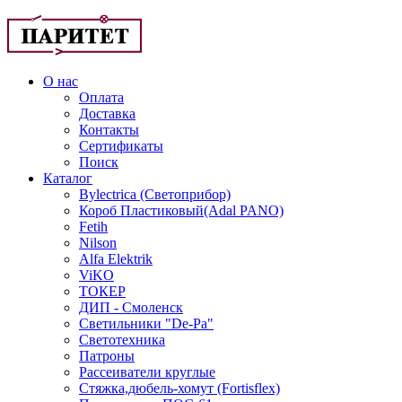
О нас
Оплата
Доставка
Контакты
Сертификаты
Поиск
Каталог
Bylectrica (Светоприбор)
Короб Пластиковый(Adal PANO)
Fetih
Nilson
Alfa Elektrik
ViKO
ТОКЕР
ДИП - Смоленск
Светильники "De-Pa"
Светотехника
Патроны
Рассеиватели круглые
Стяжка,дюбель-хомут (Fortisflex)