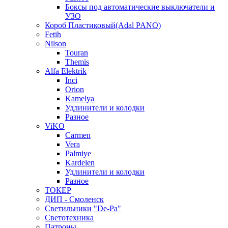
Боксы под автоматические выключатели и
УЗО
Короб Пластиковый(Adal PANO)
Fetih
Nilson
Touran
Themis
Alfa Elektrik
Inci
Orion
Kamelya
Удлинители и колодки
Разное
ViKO
Carmen
Vera
Palmiye
Kardelen
Удлинители и колодки
Разное
ТОКЕР
ДИП - Смоленск
Светильники "De-Pa"
Светотехника
Патроны