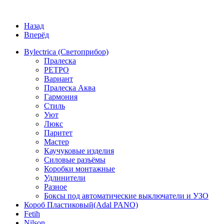
Назад
Вперёд
Bylectrica (Светоприбор)
Пралеска
РЕТРО
Вариант
Пралеска Аква
Гармония
Стиль
Уют
Люкс
Паритет
Мастер
Каучуковые изделия
Силовые разъёмы
Коробки монтажные
Удлинители
Разное
Боксы под автоматические выключатели и УЗО
Короб Пластиковый(Adal PANO)
Fetih
Nilson