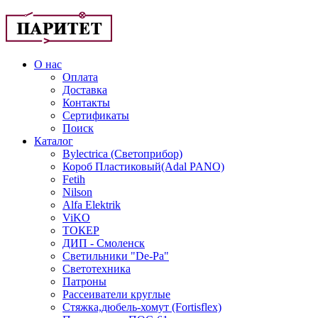
О нас
Оплата
Доставка
Контакты
Сертификаты
Поиск
Каталог
Bylectrica (Светоприбор)
Короб Пластиковый(Adal PANO)
Fetih
Nilson
Alfa Elektrik
ViKO
ТОКЕР
ДИП - Смоленск
Светильники "De-Pa"
Светотехника
Патроны
Рассеиватели круглые
Стяжка,дюбель-хомут (Fortisflex)