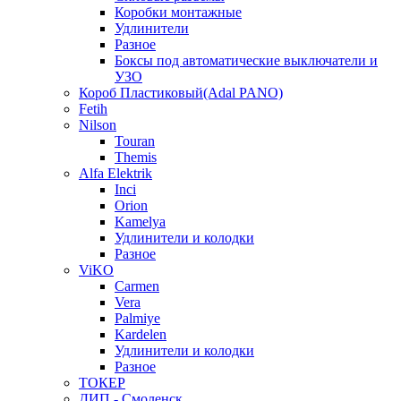
Коробки монтажные
Удлинители
Разное
Боксы под автоматические выключатели и
УЗО
Короб Пластиковый(Adal PANO)
Fetih
Nilson
Touran
Themis
Alfa Elektrik
Inci
Orion
Kamelya
Удлинители и колодки
Разное
ViKO
Carmen
Vera
Palmiye
Kardelen
Удлинители и колодки
Разное
ТОКЕР
ДИП - Смоленск