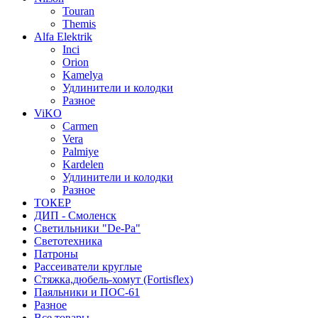
Touran
Themis
Alfa Elektrik
Inci
Orion
Kamelya
Удлинители и колодки
Разное
ViKO
Carmen
Vera
Palmiye
Kardelen
Удлинители и колодки
Разное
ТОКЕР
ДИП - Смоленск
Светильники "De-Pa"
Светотехника
Патроны
Рассеиватели круглые
Стяжка,дюбель-хомут (Fortisflex)
Паяльники и ПОС-61
Разное
Все товары