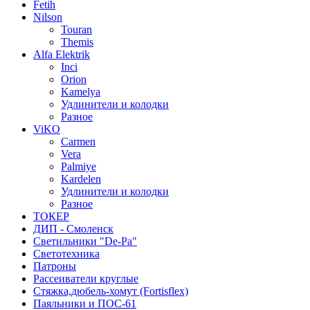
Fetih
Nilson
Touran
Themis
Alfa Elektrik
Inci
Orion
Kamelya
Удлинители и колодки
Разное
ViKO
Carmen
Vera
Palmiye
Kardelen
Удлинители и колодки
Разное
ТОКЕР
ДИП - Смоленск
Светильники "De-Pa"
Светотехника
Патроны
Рассеиватели круглые
Стяжка,дюбель-хомут (Fortisflex)
Паяльники и ПОС-61