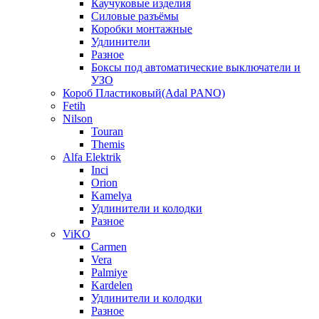
Каучуковые изделия
Силовые разъёмы
Коробки монтажные
Удлинители
Разное
Боксы под автоматические выключатели и
УЗО
Короб Пластиковый(Adal PANO)
Fetih
Nilson
Touran
Themis
Alfa Elektrik
Inci
Orion
Kamelya
Удлинители и колодки
Разное
ViKO
Carmen
Vera
Palmiye
Kardelen
Удлинители и колодки
Разное