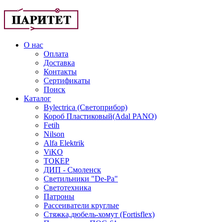
О нас
Оплата
Доставка
Контакты
Сертификаты
Поиск
Каталог
Bylectrica (Светоприбор)
Короб Пластиковый(Adal PANO)
Fetih
Nilson
Alfa Elektrik
ViKO
ТОКЕР
ДИП - Смоленск
Светильники "De-Pa"
Светотехника
Патроны
Рассеиватели круглые
Стяжка,дюбель-хомут (Fortisflex)