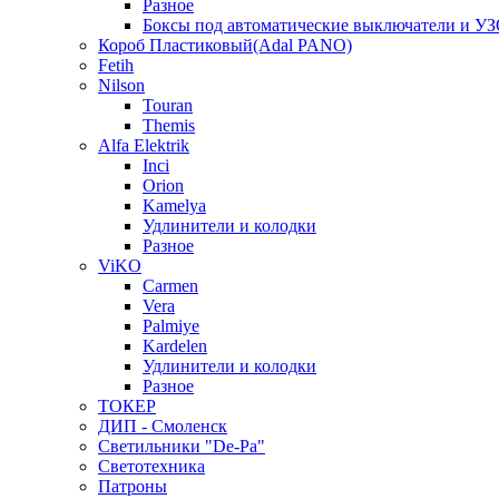
Разное
Боксы под автоматические выключатели и У
Короб Пластиковый(Adal PANO)
Fetih
Nilson
Touran
Themis
Alfa Elektrik
Inci
Orion
Kamelya
Удлинители и колодки
Разное
ViKO
Carmen
Vera
Palmiye
Kardelen
Удлинители и колодки
Разное
ТОКЕР
ДИП - Смоленск
Светильники "De-Pa"
Светотехника
Патроны