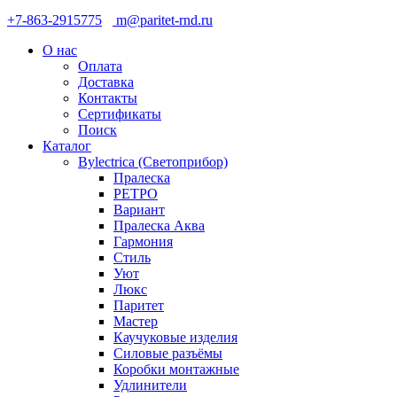
+7-863-2915775
m@paritet-rnd.ru
О нас
Оплата
Доставка
Контакты
Сертификаты
Поиск
Каталог
Bylectrica (Светоприбор)
Пралеска
РЕТРО
Вариант
Пралеска Аква
Гармония
Стиль
Уют
Люкс
Паритет
Мастер
Каучуковые изделия
Силовые разъёмы
Коробки монтажные
Удлинители