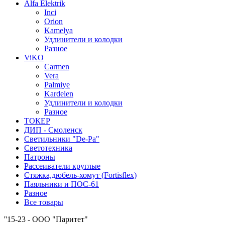
Alfa Elektrik
Inci
Orion
Kamelya
Удлинители и колодки
Разное
ViKO
Carmen
Vera
Palmiye
Kardelen
Удлинители и колодки
Разное
ТОКЕР
ДИП - Смоленск
Светильники "De-Pa"
Светотехника
Патроны
Рассеиватели круглые
Стяжка,дюбель-хомут (Fortisflex)
Паяльники и ПОС-61
Разное
Все товары
''15-23 - ООО "Паритет"