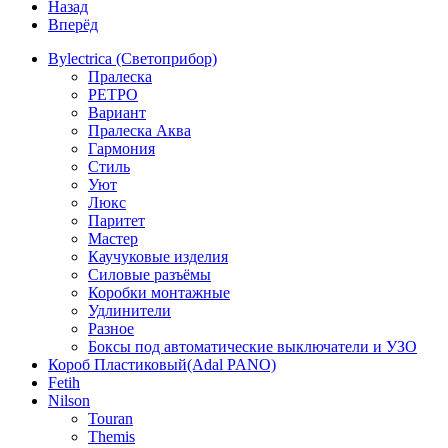
Назад
Вперёд
Bylectrica (Светоприбор)
Пралеска
РЕТРО
Вариант
Пралеска Аква
Гармония
Стиль
Уют
Люкс
Паритет
Мастер
Каучуковые изделия
Силовые разъёмы
Коробки монтажные
Удлинители
Разное
Боксы под автоматические выключатели и УЗО
Короб Пластиковый(Adal PANO)
Fetih
Nilson
Touran
Themis