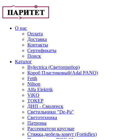
О нас
Оплата
Доставка
Контакты
Сертификаты
Поиск
Каталог
Bylectrica (Светоприбор)
Короб Пластиковый(Adal PANO)
Fetih
Nilson
Alfa Elektrik
ViKO
ТОКЕР
ДИП - Смоленск
Светильники "De-Pa"
Светотехника
Патроны
Рассеиватели круглые
Стяжка,дюбель-хомут (Fortisflex)