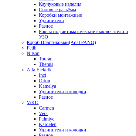
Каучуковые изделия
Силовые разъёмы
Коробки монтажные
Удлинители
Разное
Боксы под автоматические выключатели и
УЗО
Короб Пластиковый(Adal PANO)
Fetih
Nilson
Touran
Themis
Alfa Elektrik
Inci
Orion
Kamelya
Удлинители и колодки
Разное
ViKO
Carmen
Vera
Palmiye
Kardelen
Удлинители и колодки
Разное