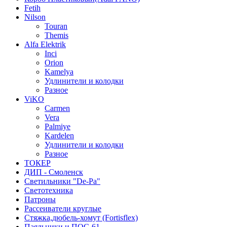
Fetih
Nilson
Touran
Themis
Alfa Elektrik
Inci
Orion
Kamelya
Удлинители и колодки
Разное
ViKO
Carmen
Vera
Palmiye
Kardelen
Удлинители и колодки
Разное
ТОКЕР
ДИП - Смоленск
Светильники "De-Pa"
Светотехника
Патроны
Рассеиватели круглые
Стяжка,дюбель-хомут (Fortisflex)
Паяльники и ПОС-61