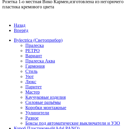
Розетка 1-о местная Вико Кармен,изготовлена из негорючего
пластика кремового цвета
Назад
Вперёд
Bylectrica (Светоприбор)
Пралеска
РЕТРО
Вариант
Пралеска Аква
Гармония
Стиль
Уют
Люкс
Паритет
Мастер
Каучуковые изделия
Силовые разъёмы
Коробки монтажные
Удлинители
Разное
Боксы под автоматические выключатели и УЗО
Короб Пластиковый(Adal PANO)