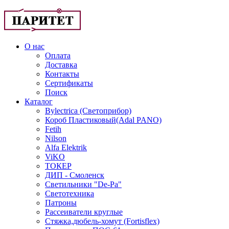
О нас
Оплата
Доставка
Контакты
Сертификаты
Поиск
Каталог
Bylectrica (Светоприбор)
Короб Пластиковый(Adal PANO)
Fetih
Nilson
Alfa Elektrik
ViKO
ТОКЕР
ДИП - Смоленск
Светильники "De-Pa"
Светотехника
Патроны
Рассеиватели круглые
Стяжка,дюбель-хомут (Fortisflex)