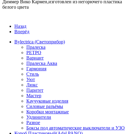
Диммер Вико Кармен,изготовлен из негорючего пластика
белого цвета
Назад
Вперёд
Bylectrica (Светоприбор)
Пралеска
РЕТРО
Вариант
Пралеска Аква
Гармония
Стиль
Уют
Люкс
Паритет
Мастер
Каучуковые изделия
Силовые разъёмы
Коробки монтажные
Удлинители
Разное
Боксы под автоматические выключатели и УЗО
Короб Пластиковый(Adal PANO)