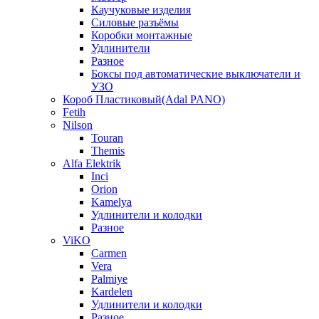
Каучуковые изделия
Силовые разъёмы
Коробки монтажные
Удлинители
Разное
Боксы под автоматические выключатели и
УЗО
Короб Пластиковый(Adal PANO)
Fetih
Nilson
Touran
Themis
Alfa Elektrik
Inci
Orion
Kamelya
Удлинители и колодки
Разное
ViKO
Carmen
Vera
Palmiye
Kardelen
Удлинители и колодки
Разное