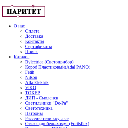
О нас
Оплата
Доставка
Контакты
Сертификаты
Поиск
Каталог
Bylectrica (Светоприбор)
Короб Пластиковый(Adal PANO)
Fetih
Nilson
Alfa Elektrik
ViKO
ТОКЕР
ДИП - Смоленск
Светильники "De-Pa"
Светотехника
Патроны
Рассеиватели круглые
Стяжка,дюбель-хомут (Fortisflex)