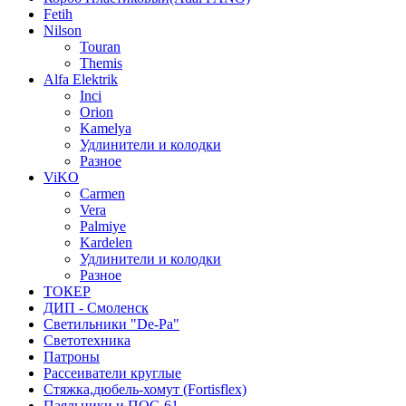
Fetih
Nilson
Touran
Themis
Alfa Elektrik
Inci
Orion
Kamelya
Удлинители и колодки
Разное
ViKO
Carmen
Vera
Palmiye
Kardelen
Удлинители и колодки
Разное
ТОКЕР
ДИП - Смоленск
Светильники "De-Pa"
Светотехника
Патроны
Рассеиватели круглые
Стяжка,дюбель-хомут (Fortisflex)
Паяльники и ПОС-61