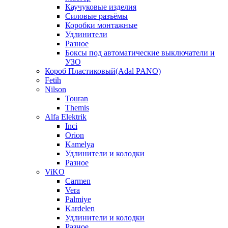
Каучуковые изделия
Силовые разъёмы
Коробки монтажные
Удлинители
Разное
Боксы под автоматические выключатели и
УЗО
Короб Пластиковый(Adal PANO)
Fetih
Nilson
Touran
Themis
Alfa Elektrik
Inci
Orion
Kamelya
Удлинители и колодки
Разное
ViKO
Carmen
Vera
Palmiye
Kardelen
Удлинители и колодки
Разное