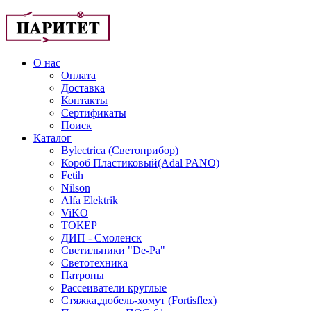
О нас
Оплата
Доставка
Контакты
Сертификаты
Поиск
Каталог
Bylectrica (Светоприбор)
Короб Пластиковый(Adal PANO)
Fetih
Nilson
Alfa Elektrik
ViKO
ТОКЕР
ДИП - Смоленск
Светильники "De-Pa"
Светотехника
Патроны
Рассеиватели круглые
Стяжка,дюбель-хомут (Fortisflex)