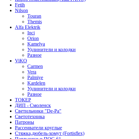
Fetih
Nilson
Touran
Themis
Alfa Elektrik
Inci
Orion
Kamelya
Удлинители и колодки
Разное
ViKO
Carmen
Vera
Palmiye
Kardelen
Удлинители и колодки
Разное
ТОКЕР
ДИП - Смоленск
Светильники "De-Pa"
Светотехника
Патроны
Рассеиватели круглые
Стяжка,дюбель-хомут (Fortisflex)
Паяльники и ПОС-61