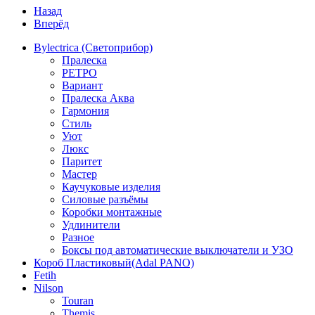
Назад
Вперёд
Bylectrica (Светоприбор)
Пралеска
РЕТРО
Вариант
Пралеска Аква
Гармония
Стиль
Уют
Люкс
Паритет
Мастер
Каучуковые изделия
Силовые разъёмы
Коробки монтажные
Удлинители
Разное
Боксы под автоматические выключатели и УЗО
Короб Пластиковый(Adal PANO)
Fetih
Nilson
Touran
Themis