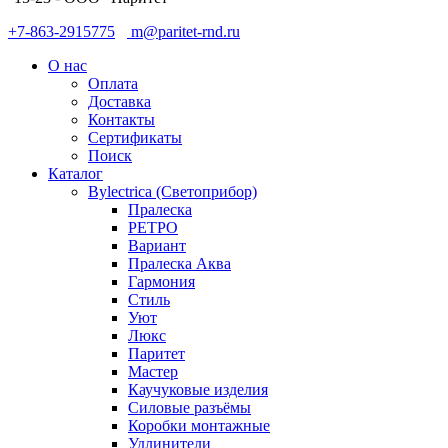
+7-863-2915775
m@paritet-rnd.ru
О нас
Оплата
Доставка
Контакты
Сертификаты
Поиск
Каталог
Bylectrica (Светоприбор)
Пралеска
РЕТРО
Вариант
Пралеска Аква
Гармония
Стиль
Уют
Люкс
Паритет
Мастер
Каучуковые изделия
Силовые разъёмы
Коробки монтажные
Удлинители