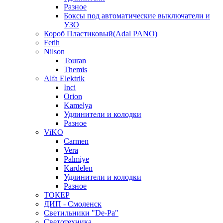
Разное
Боксы под автоматические выключатели и
УЗО
Короб Пластиковый(Adal PANO)
Fetih
Nilson
Touran
Themis
Alfa Elektrik
Inci
Orion
Kamelya
Удлинители и колодки
Разное
ViKO
Carmen
Vera
Palmiye
Kardelen
Удлинители и колодки
Разное
ТОКЕР
ДИП - Смоленск
Светильники "De-Pa"
Светотехника