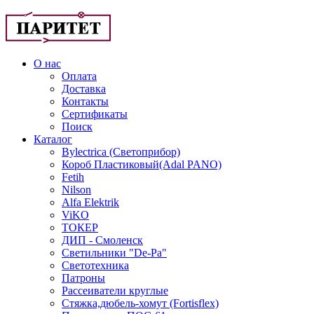
О нас
Оплата
Доставка
Контакты
Сертификаты
Поиск
Каталог
Bylectrica (Светоприбор)
Короб Пластиковый(Adal PANO)
Fetih
Nilson
Alfa Elektrik
ViKO
ТОКЕР
ДИП - Смоленск
Светильники "De-Pa"
Светотехника
Патроны
Рассеиватели круглые
Стяжка,дюбель-хомут (Fortisflex)