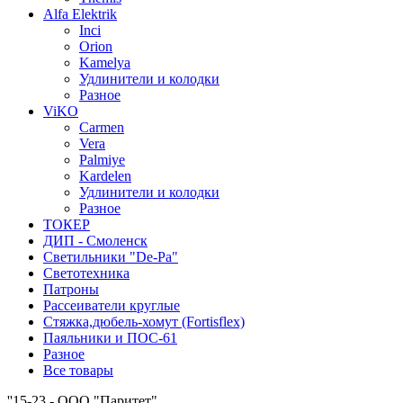
Alfa Elektrik
Inci
Orion
Kamelya
Удлинители и колодки
Разное
ViKO
Carmen
Vera
Palmiye
Kardelen
Удлинители и колодки
Разное
ТОКЕР
ДИП - Смоленск
Светильники "De-Pa"
Светотехника
Патроны
Рассеиватели круглые
Стяжка,дюбель-хомут (Fortisflex)
Паяльники и ПОС-61
Разное
Все товары
''15-23 - ООО "Паритет"