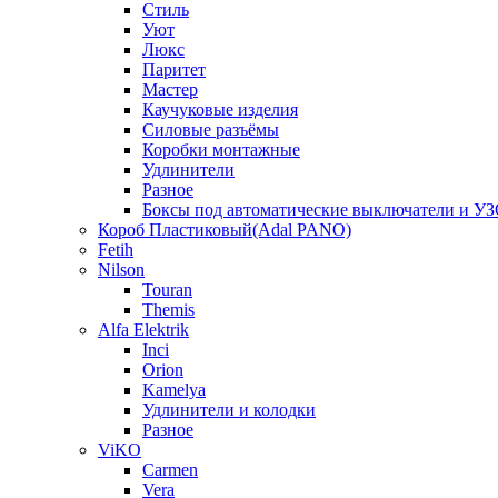
Стиль
Уют
Люкс
Паритет
Мастер
Каучуковые изделия
Силовые разъёмы
Коробки монтажные
Удлинители
Разное
Боксы под автоматические выключатели и У
Короб Пластиковый(Adal PANO)
Fetih
Nilson
Touran
Themis
Alfa Elektrik
Inci
Orion
Kamelya
Удлинители и колодки
Разное
ViKO
Carmen
Vera