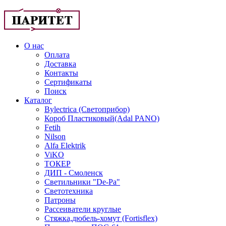
О нас
Оплата
Доставка
Контакты
Сертификаты
Поиск
Каталог
Bylectrica (Светоприбор)
Короб Пластиковый(Adal PANO)
Fetih
Nilson
Alfa Elektrik
ViKO
ТОКЕР
ДИП - Смоленск
Светильники "De-Pa"
Светотехника
Патроны
Рассеиватели круглые
Стяжка,дюбель-хомут (Fortisflex)