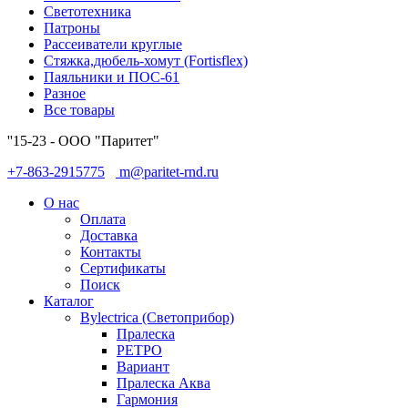
Светотехника
Патроны
Рассеиватели круглые
Стяжка,дюбель-хомут (Fortisflex)
Паяльники и ПОС-61
Разное
Все товары
''15-23 - ООО "Паритет"
+7-863-2915775
m@paritet-rnd.ru
О нас
Оплата
Доставка
Контакты
Сертификаты
Поиск
Каталог
Bylectrica (Светоприбор)
Пралеска
РЕТРО
Вариант
Пралеска Аква
Гармония