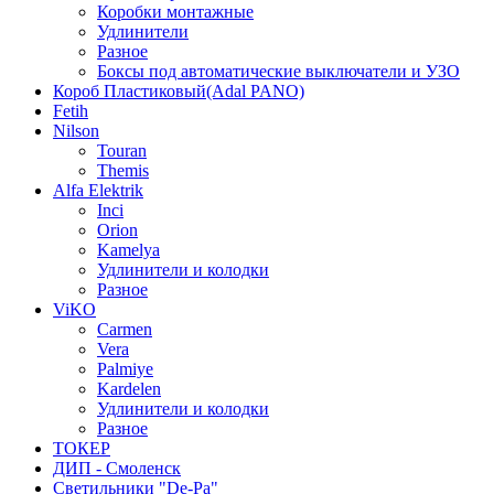
Коробки монтажные
Удлинители
Разное
Боксы под автоматические выключатели и УЗО
Короб Пластиковый(Adal PANO)
Fetih
Nilson
Touran
Themis
Alfa Elektrik
Inci
Orion
Kamelya
Удлинители и колодки
Разное
ViKO
Carmen
Vera
Palmiye
Kardelen
Удлинители и колодки
Разное
ТОКЕР
ДИП - Смоленск
Светильники "De-Pa"