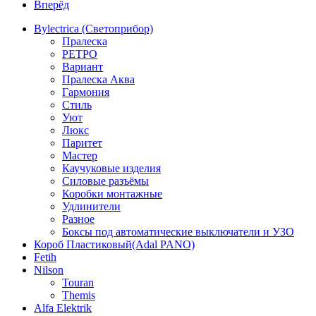
Вперёд
Bylectrica (Светоприбор)
Пралеска
РЕТРО
Вариант
Пралеска Аква
Гармония
Стиль
Уют
Люкс
Паритет
Мастер
Каучуковые изделия
Силовые разъёмы
Коробки монтажные
Удлинители
Разное
Боксы под автоматические выключатели и УЗО
Короб Пластиковый(Adal PANO)
Fetih
Nilson
Touran
Themis
Alfa Elektrik