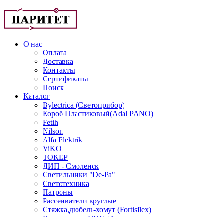
О нас
Оплата
Доставка
Контакты
Сертификаты
Поиск
Каталог
Bylectrica (Светоприбор)
Короб Пластиковый(Adal PANO)
Fetih
Nilson
Alfa Elektrik
ViKO
ТОКЕР
ДИП - Смоленск
Светильники "De-Pa"
Светотехника
Патроны
Рассеиватели круглые
Стяжка,дюбель-хомут (Fortisflex)