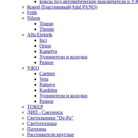
Боксы под автоматические выключатели и У
Короб Пластиковый(Adal PANO)
Fetih
Nilson
Touran
Themis
Alfa Elektrik
Inci
Orion
Kamelya
Удлинители и колодки
Разное
ViKO
Carmen
Vera
Palmiye
Kardelen
Удлинители и колодки
Разное
ТОКЕР
ДИП - Смоленск
Светильники "De-Pa"
Светотехника
Патроны
Рассеиватели круглые