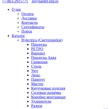
+7-863-2915775
m@paritet-rnd.ru
О нас
Оплата
Доставка
Контакты
Сертификаты
Поиск
Каталог
Bylectrica (Светоприбор)
Пралеска
РЕТРО
Вариант
Пралеска Аква
Гармония
Стиль
Уют
Люкс
Паритет
Мастер
Каучуковые изделия
Силовые разъёмы
Коробки монтажные
Удлинители
Разное