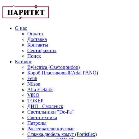
О нас
Оплата
Доставка
Контакты
Сертификаты
Поиск
Каталог
Bylectrica (Светоприбор)
Короб Пластиковый(Adal PANO)
Fetih
Nilson
Alfa Elektrik
ViKO
ТОКЕР
ДИП - Смоленск
Светильники "De-Pa"
Светотехника
Патроны
Рассеиватели круглые
Стяжка,дюбель-хомут (Fortisflex)