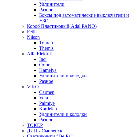
Удлинители
Разное
Боксы под автоматические выключатели и
УЗО
Короб Пластиковый(Adal PANO)
Fetih
Nilson
Touran
Themis
Alfa Elektrik
Inci
Orion
Kamelya
Удлинители и колодки
Разное
ViKO
Carmen
Vera
Palmiye
Kardelen
Удлинители и колодки
Разное
ТОКЕР
ДИП - Смоленск
Светильники "De-Pa"