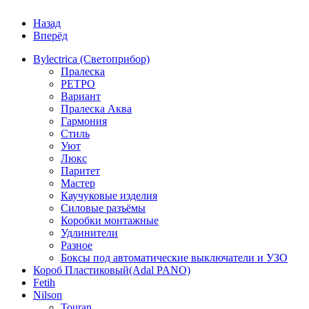
Назад
Вперёд
Bylectrica (Светоприбор)
Пралеска
РЕТРО
Вариант
Пралеска Аква
Гармония
Стиль
Уют
Люкс
Паритет
Мастер
Каучуковые изделия
Силовые разъёмы
Коробки монтажные
Удлинители
Разное
Боксы под автоматические выключатели и УЗО
Короб Пластиковый(Adal PANO)
Fetih
Nilson
Touran