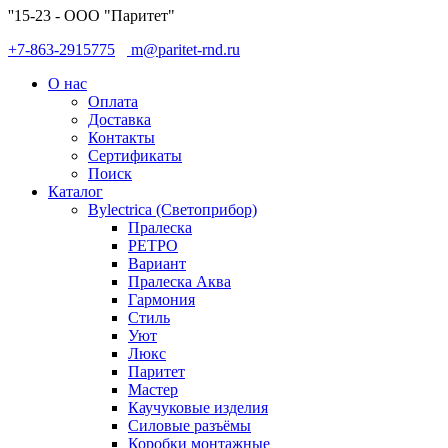
''15-23 - ООО "Паритет"
+7-863-2915775
m@paritet-rnd.ru
О нас
Оплата
Доставка
Контакты
Сертификаты
Поиск
Каталог
Bylectrica (Светоприбор)
Пралеска
РЕТРО
Вариант
Пралеска Аква
Гармония
Стиль
Уют
Люкс
Паритет
Мастер
Каучуковые изделия
Силовые разъёмы
Коробки монтажные