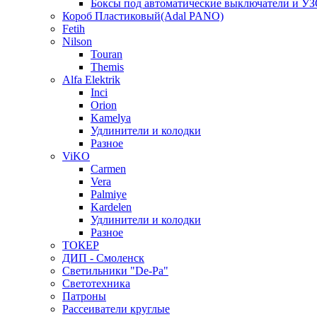
Боксы под автоматические выключатели и У
Короб Пластиковый(Adal PANO)
Fetih
Nilson
Touran
Themis
Alfa Elektrik
Inci
Orion
Kamelya
Удлинители и колодки
Разное
ViKO
Carmen
Vera
Palmiye
Kardelen
Удлинители и колодки
Разное
ТОКЕР
ДИП - Смоленск
Светильники "De-Pa"
Светотехника
Патроны
Рассеиватели круглые