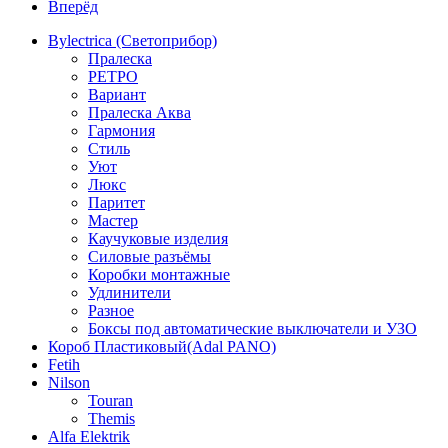
Вперёд
Bylectrica (Светоприбор)
Пралеска
РЕТРО
Вариант
Пралеска Аква
Гармония
Стиль
Уют
Люкс
Паритет
Мастер
Каучуковые изделия
Силовые разъёмы
Коробки монтажные
Удлинители
Разное
Боксы под автоматические выключатели и УЗО
Короб Пластиковый(Adal PANO)
Fetih
Nilson
Touran
Themis
Alfa Elektrik