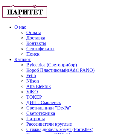
О нас
Оплата
Доставка
Контакты
Сертификаты
Поиск
Каталог
Bylectrica (Светоприбор)
Короб Пластиковый(Adal PANO)
Fetih
Nilson
Alfa Elektrik
ViKO
ТОКЕР
ДИП - Смоленск
Светильники "De-Pa"
Светотехника
Патроны
Рассеиватели круглые
Стяжка,дюбель-хомут (Fortisflex)