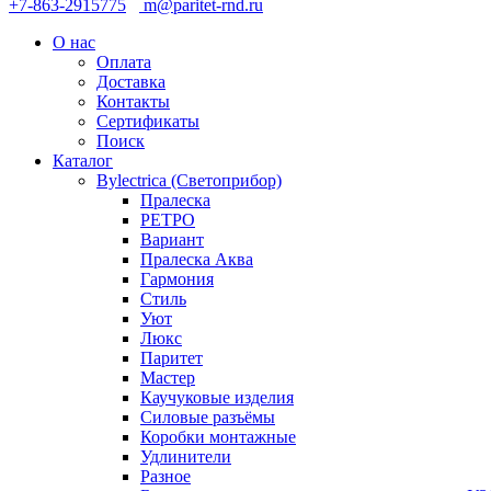
+7-863-2915775
m@paritet-rnd.ru
О нас
Оплата
Доставка
Контакты
Сертификаты
Поиск
Каталог
Bylectrica (Светоприбор)
Пралеска
РЕТРО
Вариант
Пралеска Аква
Гармония
Стиль
Уют
Люкс
Паритет
Мастер
Каучуковые изделия
Силовые разъёмы
Коробки монтажные
Удлинители
Разное