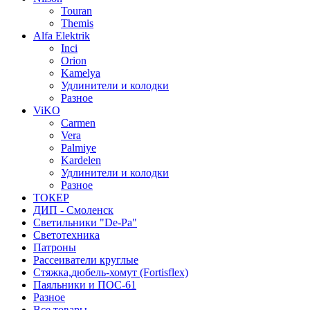
Touran
Themis
Alfa Elektrik
Inci
Orion
Kamelya
Удлинители и колодки
Разное
ViKO
Carmen
Vera
Palmiye
Kardelen
Удлинители и колодки
Разное
ТОКЕР
ДИП - Смоленск
Светильники "De-Pa"
Светотехника
Патроны
Рассеиватели круглые
Стяжка,дюбель-хомут (Fortisflex)
Паяльники и ПОС-61
Разное
Все товары