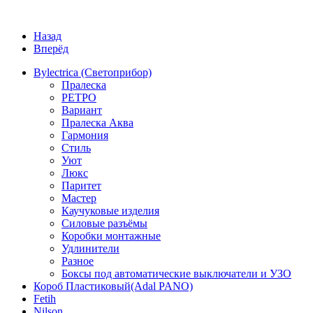
Назад
Вперёд
Bylectrica (Светоприбор)
Пралеска
РЕТРО
Вариант
Пралеска Аква
Гармония
Стиль
Уют
Люкс
Паритет
Мастер
Каучуковые изделия
Силовые разъёмы
Коробки монтажные
Удлинители
Разное
Боксы под автоматические выключатели и УЗО
Короб Пластиковый(Adal PANO)
Fetih
Nilson