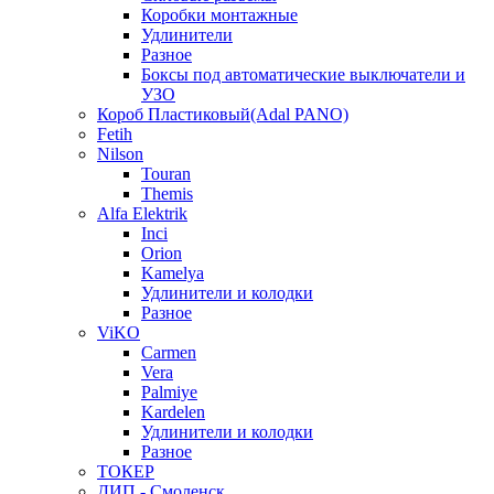
Коробки монтажные
Удлинители
Разное
Боксы под автоматические выключатели и
УЗО
Короб Пластиковый(Adal PANO)
Fetih
Nilson
Touran
Themis
Alfa Elektrik
Inci
Orion
Kamelya
Удлинители и колодки
Разное
ViKO
Carmen
Vera
Palmiye
Kardelen
Удлинители и колодки
Разное
ТОКЕР
ДИП - Смоленск