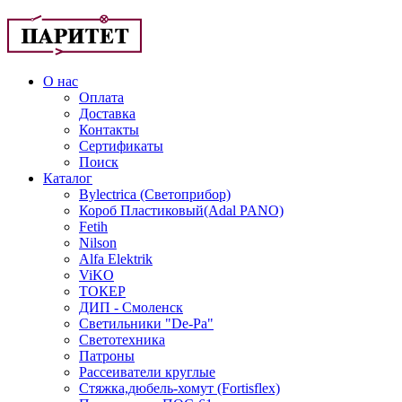
О нас
Оплата
Доставка
Контакты
Сертификаты
Поиск
Каталог
Bylectrica (Светоприбор)
Короб Пластиковый(Adal PANO)
Fetih
Nilson
Alfa Elektrik
ViKO
ТОКЕР
ДИП - Смоленск
Светильники "De-Pa"
Светотехника
Патроны
Рассеиватели круглые
Стяжка,дюбель-хомут (Fortisflex)