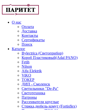
О нас
Оплата
Доставка
Контакты
Сертификаты
Поиск
Каталог
Bylectrica (Светоприбор)
Короб Пластиковый(Adal PANO)
Fetih
Nilson
Alfa Elektrik
ViKO
ТОКЕР
ДИП - Смоленск
Светильники "De-Pa"
Светотехника
Патроны
Рассеиватели круглые
Стяжка,дюбель-хомут (Fortisflex)