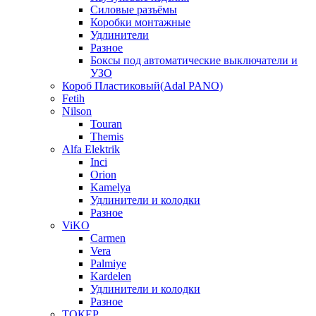
Силовые разъёмы
Коробки монтажные
Удлинители
Разное
Боксы под автоматические выключатели и
УЗО
Короб Пластиковый(Adal PANO)
Fetih
Nilson
Touran
Themis
Alfa Elektrik
Inci
Orion
Kamelya
Удлинители и колодки
Разное
ViKO
Carmen
Vera
Palmiye
Kardelen
Удлинители и колодки
Разное
ТОКЕР