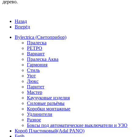
дерево.
Назад
Вперёд
Bylectrica (Светоприбор)
Пралеска
РЕТРО
Вариант
Пралеска Аква
Гармония
Стиль
Уют
Люкс
Паритет
Мастер
Каучуковые изделия
Силовые разъёмы
Коробки монтажные
Удлинители
Разное
Боксы под автоматические выключатели и УЗО
Короб Пластиковый(Adal PANO)
Fetih