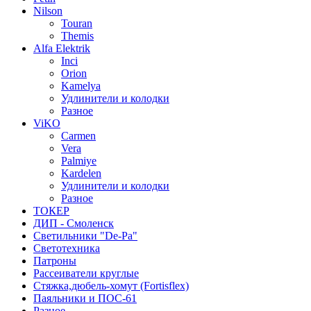
Nilson
Touran
Themis
Alfa Elektrik
Inci
Orion
Kamelya
Удлинители и колодки
Разное
ViKO
Carmen
Vera
Palmiye
Kardelen
Удлинители и колодки
Разное
ТОКЕР
ДИП - Смоленск
Светильники "De-Pa"
Светотехника
Патроны
Рассеиватели круглые
Стяжка,дюбель-хомут (Fortisflex)
Паяльники и ПОС-61
Разное