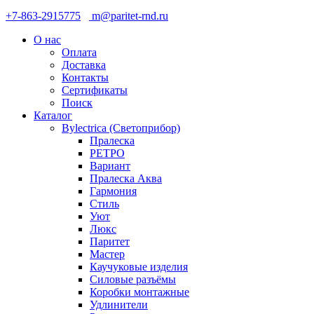
+7-863-2915775
m@paritet-rnd.ru
О нас
Оплата
Доставка
Контакты
Сертификаты
Поиск
Каталог
Bylectrica (Светоприбор)
Пралеска
РЕТРО
Вариант
Пралеска Аква
Гармония
Стиль
Уют
Люкс
Паритет
Мастер
Каучуковые изделия
Силовые разъёмы
Коробки монтажные
Удлинители