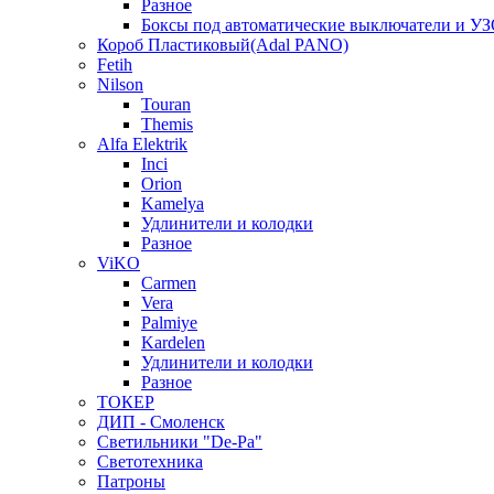
Разное
Боксы под автоматические выключатели и У
Короб Пластиковый(Adal PANO)
Fetih
Nilson
Touran
Themis
Alfa Elektrik
Inci
Orion
Kamelya
Удлинители и колодки
Разное
ViKO
Carmen
Vera
Palmiye
Kardelen
Удлинители и колодки
Разное
ТОКЕР
ДИП - Смоленск
Светильники "De-Pa"
Светотехника
Патроны