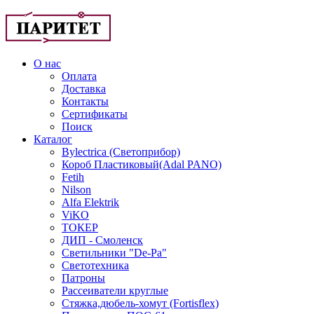
О нас
Оплата
Доставка
Контакты
Сертификаты
Поиск
Каталог
Bylectrica (Светоприбор)
Короб Пластиковый(Adal PANO)
Fetih
Nilson
Alfa Elektrik
ViKO
ТОКЕР
ДИП - Смоленск
Светильники "De-Pa"
Светотехника
Патроны
Рассеиватели круглые
Стяжка,дюбель-хомут (Fortisflex)