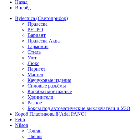
Назад
Вперёд
Bylectrica (Светоприбор)
Пралеска
РЕТРО
Вариант
Пралеска Аква
Гармония
Стиль
Уют
Люкс
Паритет
Мастер
Каучуковые изделия
Силовые разъёмы
Коробки монтажные
Удлинители
Разное
Боксы под автоматические выключатели и УЗО
Короб Пластиковый(Adal PANO)
Fetih
Nilson
Touran
Themis