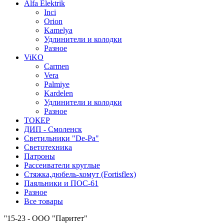
Alfa Elektrik
Inci
Orion
Kamelya
Удлинители и колодки
Разное
ViKO
Carmen
Vera
Palmiye
Kardelen
Удлинители и колодки
Разное
ТОКЕР
ДИП - Смоленск
Светильники "De-Pa"
Светотехника
Патроны
Рассеиватели круглые
Стяжка,дюбель-хомут (Fortisflex)
Паяльники и ПОС-61
Разное
Все товары
''15-23 - ООО "Паритет"