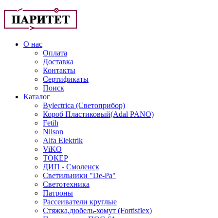
О нас
Оплата
Доставка
Контакты
Сертификаты
Поиск
Каталог
Bylectrica (Светоприбор)
Короб Пластиковый(Adal PANO)
Fetih
Nilson
Alfa Elektrik
ViKO
ТОКЕР
ДИП - Смоленск
Светильники "De-Pa"
Светотехника
Патроны
Рассеиватели круглые
Стяжка,дюбель-хомут (Fortisflex)