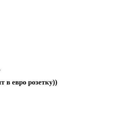
)
т в евро розетку))