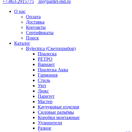
+7-863-2915775
m@paritet-rnd.ru
О нас
Оплата
Доставка
Контакты
Сертификаты
Поиск
Каталог
Bylectrica (Светоприбор)
Пралеска
РЕТРО
Вариант
Пралеска Аква
Гармония
Стиль
Уют
Люкс
Паритет
Мастер
Каучуковые изделия
Силовые разъёмы
Коробки монтажные
Удлинители
Разное