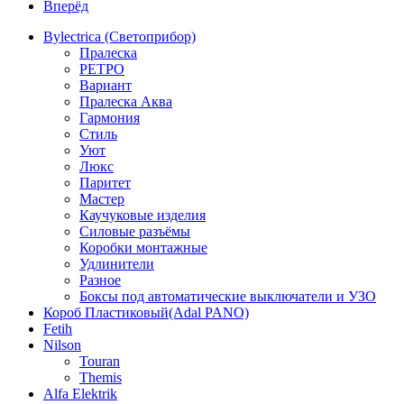
Вперёд
Bylectrica (Светоприбор)
Пралеска
РЕТРО
Вариант
Пралеска Аква
Гармония
Стиль
Уют
Люкс
Паритет
Мастер
Каучуковые изделия
Силовые разъёмы
Коробки монтажные
Удлинители
Разное
Боксы под автоматические выключатели и УЗО
Короб Пластиковый(Adal PANO)
Fetih
Nilson
Touran
Themis
Alfa Elektrik