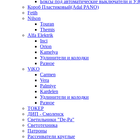
Боксы под автоматические выключатели и У
Короб Пластиковый(Adal PANO)
Fetih
Nilson
Touran
Themis
Alfa Elektrik
Inci
Orion
Kamelya
Удлинители и колодки
Разное
ViKO
Carmen
Vera
Palmiye
Kardelen
Удлинители и колодки
Разное
ТОКЕР
ДИП - Смоленск
Светильники "De-Pa"
Светотехника
Патроны
Рассеиватели круглые