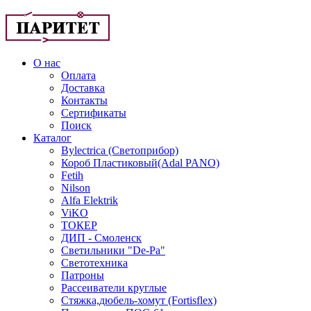
О нас
Оплата
Доставка
Контакты
Сертификаты
Поиск
Каталог
Bylectrica (Светоприбор)
Короб Пластиковый(Adal PANO)
Fetih
Nilson
Alfa Elektrik
ViKO
ТОКЕР
ДИП - Смоленск
Светильники "De-Pa"
Светотехника
Патроны
Рассеиватели круглые
Стяжка,дюбель-хомут (Fortisflex)