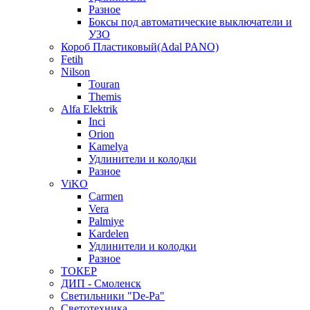
Разное
Боксы под автоматические выключатели и
УЗО
Короб Пластиковый(Adal PANO)
Fetih
Nilson
Touran
Themis
Alfa Elektrik
Inci
Orion
Kamelya
Удлинители и колодки
Разное
ViKO
Carmen
Vera
Palmiye
Kardelen
Удлинители и колодки
Разное
ТОКЕР
ДИП - Смоленск
Светильники "De-Pa"
Светотехника