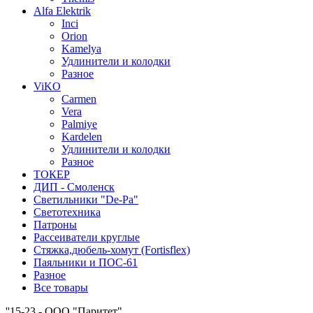
Alfa Elektrik
Inci
Orion
Kamelya
Удлинители и колодки
Разное
ViKO
Carmen
Vera
Palmiye
Kardelen
Удлинители и колодки
Разное
ТОКЕР
ДИП - Смоленск
Светильники "De-Pa"
Светотехника
Патроны
Рассеиватели круглые
Стяжка,дюбель-хомут (Fortisflex)
Паяльники и ПОС-61
Разное
Все товары
''15-23 - ООО "Паритет"