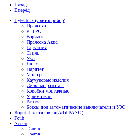
Назад
Вперёд
Bylectrica (Светоприбор)
Пралеска
РЕТРО
Вариант
Пралеска Аква
Гармония
Стиль
Уют
Люкс
Паритет
Мастер
Каучуковые изделия
Силовые разъёмы
Коробки монтажные
Удлинители
Разное
Боксы под автоматические выключатели и УЗО
Короб Пластиковый(Adal PANO)
Fetih
Nilson
Touran
Themis