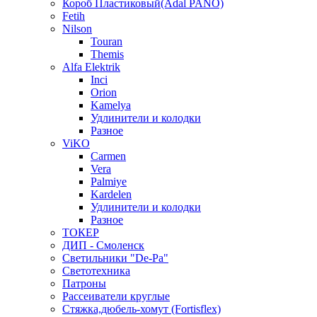
Короб Пластиковый(Adal PANO)
Fetih
Nilson
Touran
Themis
Alfa Elektrik
Inci
Orion
Kamelya
Удлинители и колодки
Разное
ViKO
Carmen
Vera
Palmiye
Kardelen
Удлинители и колодки
Разное
ТОКЕР
ДИП - Смоленск
Светильники "De-Pa"
Светотехника
Патроны
Рассеиватели круглые
Стяжка,дюбель-хомут (Fortisflex)