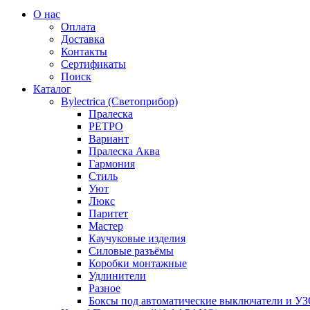
О нас
Оплата
Доставка
Контакты
Сертификаты
Поиск
Каталог
Bylectrica (Светоприбор)
Пралеска
РЕТРО
Вариант
Пралеска Аква
Гармония
Стиль
Уют
Люкс
Паритет
Мастер
Каучуковые изделия
Силовые разъёмы
Коробки монтажные
Удлинители
Разное
Боксы под автоматические выключатели и У