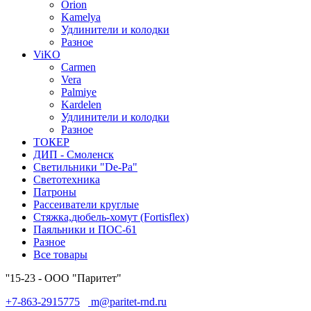
Orion
Kamelya
Удлинители и колодки
Разное
ViKO
Carmen
Vera
Palmiye
Kardelen
Удлинители и колодки
Разное
ТОКЕР
ДИП - Смоленск
Светильники "De-Pa"
Светотехника
Патроны
Рассеиватели круглые
Стяжка,дюбель-хомут (Fortisflex)
Паяльники и ПОС-61
Разное
Все товары
''15-23 - ООО "Паритет"
+7-863-2915775
m@paritet-rnd.ru