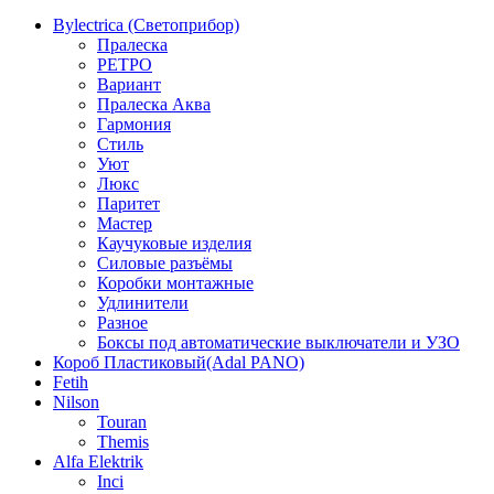
Bylectrica (Светоприбор)
Пралеска
РЕТРО
Вариант
Пралеска Аква
Гармония
Стиль
Уют
Люкс
Паритет
Мастер
Каучуковые изделия
Силовые разъёмы
Коробки монтажные
Удлинители
Разное
Боксы под автоматические выключатели и УЗО
Короб Пластиковый(Adal PANO)
Fetih
Nilson
Touran
Themis
Alfa Elektrik
Inci