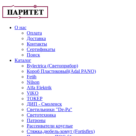
О нас
Оплата
Доставка
Контакты
Сертификаты
Поиск
Каталог
Bylectrica (Светоприбор)
Короб Пластиковый(Adal PANO)
Fetih
Nilson
Alfa Elektrik
ViKO
ТОКЕР
ДИП - Смоленск
Светильники "De-Pa"
Светотехника
Патроны
Рассеиватели круглые
Стяжка,дюбель-хомут (Fortisflex)