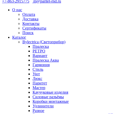
+7-863-2915775
m@paritet-rnd.ru
О нас
Оплата
Доставка
Контакты
Сертификаты
Поиск
Каталог
Bylectrica (Светоприбор)
Пралеска
РЕТРО
Вариант
Пралеска Аква
Гармония
Стиль
Уют
Люкс
Паритет
Мастер
Каучуковые изделия
Силовые разъёмы
Коробки монтажные
Удлинители
Разное