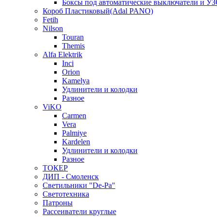
Боксы под автоматические выключатели и У
Короб Пластиковый(Adal PANO)
Fetih
Nilson
Touran
Themis
Alfa Elektrik
Inci
Orion
Kamelya
Удлинители и колодки
Разное
ViKO
Carmen
Vera
Palmiye
Kardelen
Удлинители и колодки
Разное
ТОКЕР
ДИП - Смоленск
Светильники "De-Pa"
Светотехника
Патроны
Рассеиватели круглые