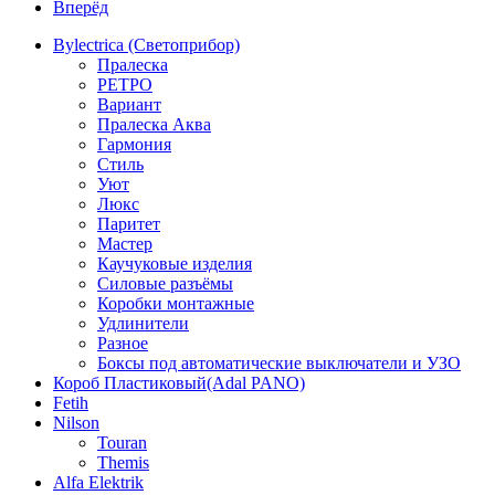
Вперёд
Bylectrica (Светоприбор)
Пралеска
РЕТРО
Вариант
Пралеска Аква
Гармония
Стиль
Уют
Люкс
Паритет
Мастер
Каучуковые изделия
Силовые разъёмы
Коробки монтажные
Удлинители
Разное
Боксы под автоматические выключатели и УЗО
Короб Пластиковый(Adal PANO)
Fetih
Nilson
Touran
Themis
Alfa Elektrik