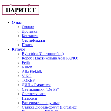
О нас
Оплата
Доставка
Контакты
Сертификаты
Поиск
Каталог
Bylectrica (Светоприбор)
Короб Пластиковый(Adal PANO)
Fetih
Nilson
Alfa Elektrik
ViKO
ТОКЕР
ДИП - Смоленск
Светильники "De-Pa"
Светотехника
Патроны
Рассеиватели круглые
Стяжка,дюбель-хомут (Fortisflex)