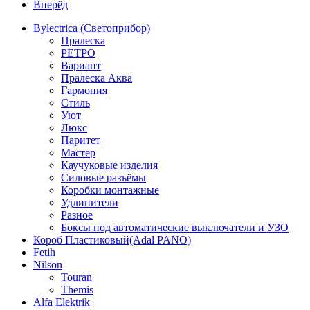
Вперёд
Bylectrica (Светоприбор)
Пралеска
РЕТРО
Вариант
Пралеска Аква
Гармония
Стиль
Уют
Люкс
Паритет
Мастер
Каучуковые изделия
Силовые разъёмы
Коробки монтажные
Удлинители
Разное
Боксы под автоматические выключатели и УЗО
Короб Пластиковый(Adal PANO)
Fetih
Nilson
Touran
Themis
Alfa Elektrik