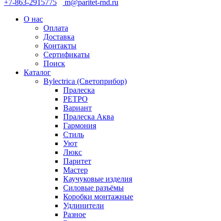
+7-863-2915775
m@paritet-rnd.ru
О нас
Оплата
Доставка
Контакты
Сертификаты
Поиск
Каталог
Bylectrica (Светоприбор)
Пралеска
РЕТРО
Вариант
Пралеска Аква
Гармония
Стиль
Уют
Люкс
Паритет
Мастер
Каучуковые изделия
Силовые разъёмы
Коробки монтажные
Удлинители
Разное