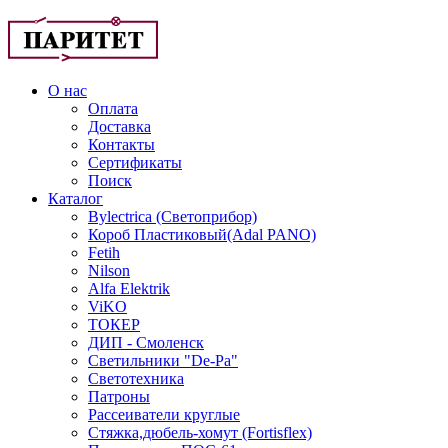
О нас
Оплата
Доставка
Контакты
Сертификаты
Поиск
Каталог
Bylectrica (Светоприбор)
Короб Пластиковый(Adal PANO)
Fetih
Nilson
Alfa Elektrik
ViKO
ТОКЕР
ДИП - Смоленск
Светильники "De-Pa"
Светотехника
Патроны
Рассеиватели круглые
Стяжка,дюбель-хомут (Fortisflex)