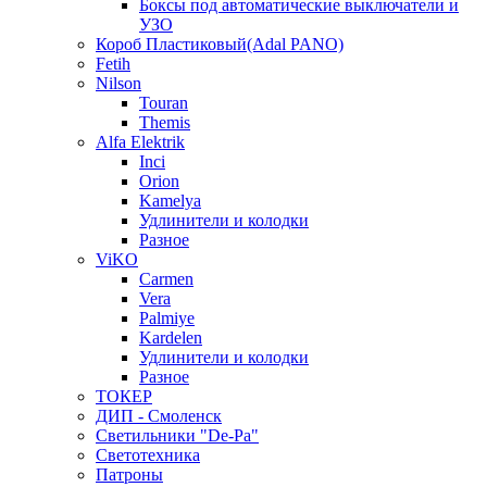
Боксы под автоматические выключатели и
УЗО
Короб Пластиковый(Adal PANO)
Fetih
Nilson
Touran
Themis
Alfa Elektrik
Inci
Orion
Kamelya
Удлинители и колодки
Разное
ViKO
Carmen
Vera
Palmiye
Kardelen
Удлинители и колодки
Разное
ТОКЕР
ДИП - Смоленск
Светильники "De-Pa"
Светотехника
Патроны