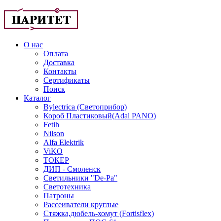
О нас
Оплата
Доставка
Контакты
Сертификаты
Поиск
Каталог
Bylectrica (Светоприбор)
Короб Пластиковый(Adal PANO)
Fetih
Nilson
Alfa Elektrik
ViKO
ТОКЕР
ДИП - Смоленск
Светильники "De-Pa"
Светотехника
Патроны
Рассеиватели круглые
Стяжка,дюбель-хомут (Fortisflex)