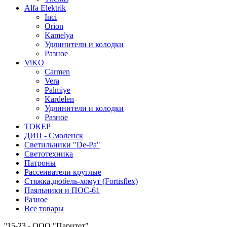
Alfa Elektrik
Inci
Orion
Kamelya
Удлинители и колодки
Разное
ViKO
Carmen
Vera
Palmiye
Kardelen
Удлинители и колодки
Разное
ТОКЕР
ДИП - Смоленск
Светильники "De-Pa"
Светотехника
Патроны
Рассеиватели круглые
Стяжка,дюбель-хомут (Fortisflex)
Паяльники и ПОС-61
Разное
Все товары
''15-23 - ООО "Паритет"