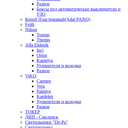
Разное
Боксы под автоматические выключатели и
УЗО
Короб Пластиковый(Adal PANO)
Fetih
Nilson
Touran
Themis
Alfa Elektrik
Inci
Orion
Kamelya
Удлинители и колодки
Разное
ViKO
Carmen
Vera
Palmiye
Kardelen
Удлинители и колодки
Разное
ТОКЕР
ДИП - Смоленск
Светильники "De-Pa"
Светотехника