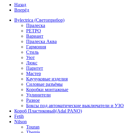
Назад
Вперёд
Bylectrica (Светоприбор)
Пралеска
РЕТРО
Вариант
Пралеска Аква
Гармония
Стиль
Уют
Люкс
Паритет
Мастер
Каучуковые изделия
Силовые разъёмы
Коробки монтажные
Удлинители
Разное
Боксы под автоматические выключатели и УЗО
Короб Пластиковый(Adal PANO)
Fetih
Nilson
Touran
Themis