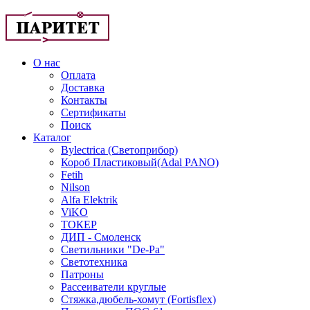
О нас
Оплата
Доставка
Контакты
Сертификаты
Поиск
Каталог
Bylectrica (Светоприбор)
Короб Пластиковый(Adal PANO)
Fetih
Nilson
Alfa Elektrik
ViKO
ТОКЕР
ДИП - Смоленск
Светильники "De-Pa"
Светотехника
Патроны
Рассеиватели круглые
Стяжка,дюбель-хомут (Fortisflex)