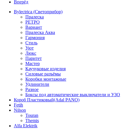
Вперёд
Bylectrica (Светоприбор)
Пралеска
РЕТРО
Вариант
Пралеска Аква
Гармония
Стиль
Уют
Люкс
Паритет
Мастер
Каучуковые изделия
Силовые разъёмы
Коробки монтажные
Удлинители
Разное
Боксы под автоматические выключатели и УЗО
Короб Пластиковый(Adal PANO)
Fetih
Nilson
Touran
Themis
Alfa Elektrik