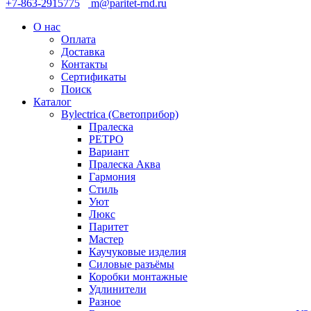
+7-863-2915775
m@paritet-rnd.ru
О нас
Оплата
Доставка
Контакты
Сертификаты
Поиск
Каталог
Bylectrica (Светоприбор)
Пралеска
РЕТРО
Вариант
Пралеска Аква
Гармония
Стиль
Уют
Люкс
Паритет
Мастер
Каучуковые изделия
Силовые разъёмы
Коробки монтажные
Удлинители
Разное