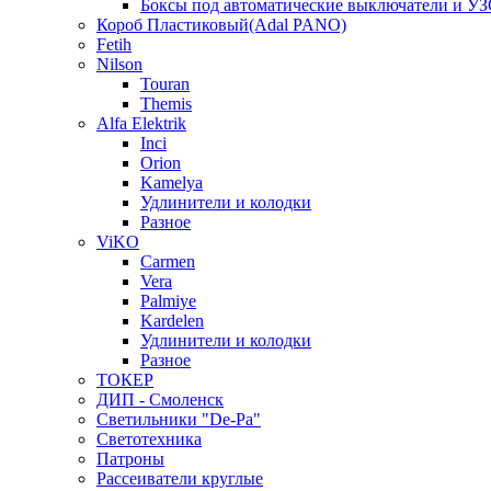
Боксы под автоматические выключатели и У
Короб Пластиковый(Adal PANO)
Fetih
Nilson
Touran
Themis
Alfa Elektrik
Inci
Orion
Kamelya
Удлинители и колодки
Разное
ViKO
Carmen
Vera
Palmiye
Kardelen
Удлинители и колодки
Разное
ТОКЕР
ДИП - Смоленск
Светильники "De-Pa"
Светотехника
Патроны
Рассеиватели круглые