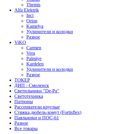
Themis
Alfa Elektrik
Inci
Orion
Kamelya
Удлинители и колодки
Разное
ViKO
Carmen
Vera
Palmiye
Kardelen
Удлинители и колодки
Разное
ТОКЕР
ДИП - Смоленск
Светильники "De-Pa"
Светотехника
Патроны
Рассеиватели круглые
Стяжка,дюбель-хомут (Fortisflex)
Паяльники и ПОС-61
Разное
Все товары