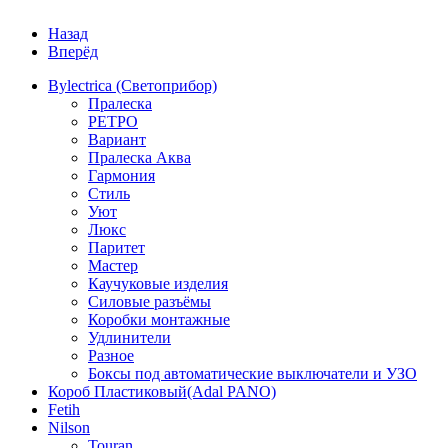
Назад
Вперёд
Bylectrica (Светоприбор)
Пралеска
РЕТРО
Вариант
Пралеска Аква
Гармония
Стиль
Уют
Люкс
Паритет
Мастер
Каучуковые изделия
Силовые разъёмы
Коробки монтажные
Удлинители
Разное
Боксы под автоматические выключатели и УЗО
Короб Пластиковый(Adal PANO)
Fetih
Nilson
Touran