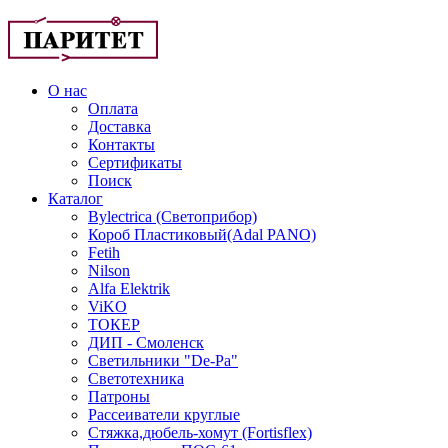
О нас
Оплата
Доставка
Контакты
Сертификаты
Поиск
Каталог
Bylectrica (Светоприбор)
Короб Пластиковый(Adal PANO)
Fetih
Nilson
Alfa Elektrik
ViKO
ТОКЕР
ДИП - Смоленск
Светильники "De-Pa"
Светотехника
Патроны
Рассеиватели круглые
Стяжка,дюбель-хомут (Fortisflex)