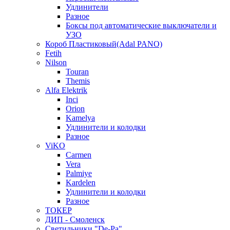
Удлинители
Разное
Боксы под автоматические выключатели и
УЗО
Короб Пластиковый(Adal PANO)
Fetih
Nilson
Touran
Themis
Alfa Elektrik
Inci
Orion
Kamelya
Удлинители и колодки
Разное
ViKO
Carmen
Vera
Palmiye
Kardelen
Удлинители и колодки
Разное
ТОКЕР
ДИП - Смоленск
Светильники "De-Pa"