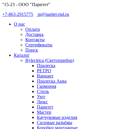
''15-23 - ООО "Паритет"
+7-863-2915775
m@paritet-rnd.ru
О нас
Оплата
Доставка
Контакты
Сертификаты
Поиск
Каталог
Bylectrica (Светоприбор)
Пралеска
РЕТРО
Вариант
Пралеска Аква
Гармония
Стиль
Уют
Люкс
Паритет
Мастер
Каучуковые изделия
Силовые разъёмы
Коробки монтажные