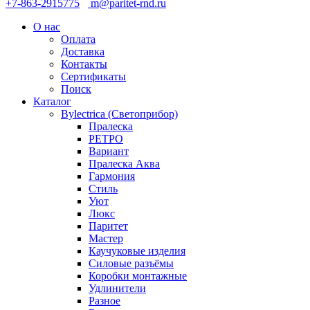
+7-863-2915775
m@paritet-rnd.ru
О нас
Оплата
Доставка
Контакты
Сертификаты
Поиск
Каталог
Bylectrica (Светоприбор)
Пралеска
РЕТРО
Вариант
Пралеска Аква
Гармония
Стиль
Уют
Люкс
Паритет
Мастер
Каучуковые изделия
Силовые разъёмы
Коробки монтажные
Удлинители
Разное