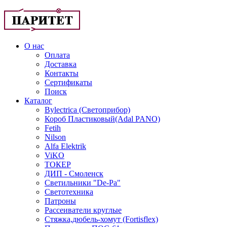
О нас
Оплата
Доставка
Контакты
Сертификаты
Поиск
Каталог
Bylectrica (Светоприбор)
Короб Пластиковый(Adal PANO)
Fetih
Nilson
Alfa Elektrik
ViKO
ТОКЕР
ДИП - Смоленск
Светильники "De-Pa"
Светотехника
Патроны
Рассеиватели круглые
Стяжка,дюбель-хомут (Fortisflex)