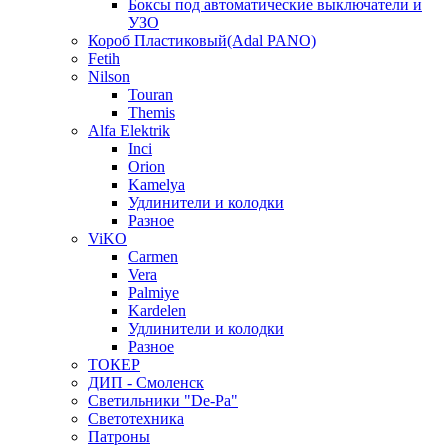
Боксы под автоматические выключатели и
УЗО
Короб Пластиковый(Adal PANO)
Fetih
Nilson
Touran
Themis
Alfa Elektrik
Inci
Orion
Kamelya
Удлинители и колодки
Разное
ViKO
Carmen
Vera
Palmiye
Kardelen
Удлинители и колодки
Разное
ТОКЕР
ДИП - Смоленск
Светильники "De-Pa"
Светотехника
Патроны