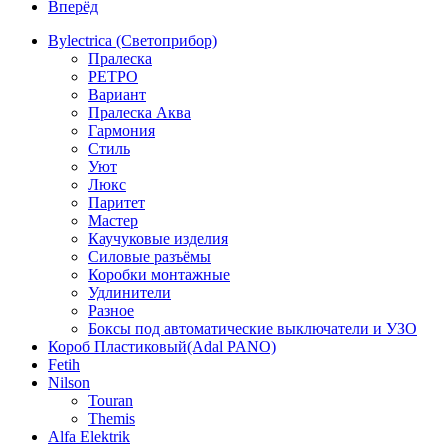
Вперёд
Bylectrica (Светоприбор)
Пралеска
РЕТРО
Вариант
Пралеска Аква
Гармония
Стиль
Уют
Люкс
Паритет
Мастер
Каучуковые изделия
Силовые разъёмы
Коробки монтажные
Удлинители
Разное
Боксы под автоматические выключатели и УЗО
Короб Пластиковый(Adal PANO)
Fetih
Nilson
Touran
Themis
Alfa Elektrik