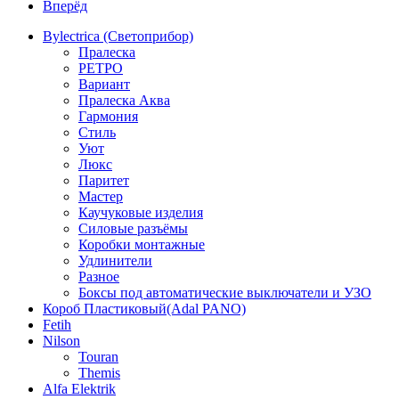
Вперёд
Bylectrica (Светоприбор)
Пралеска
РЕТРО
Вариант
Пралеска Аква
Гармония
Стиль
Уют
Люкс
Паритет
Мастер
Каучуковые изделия
Силовые разъёмы
Коробки монтажные
Удлинители
Разное
Боксы под автоматические выключатели и УЗО
Короб Пластиковый(Adal PANO)
Fetih
Nilson
Touran
Themis
Alfa Elektrik