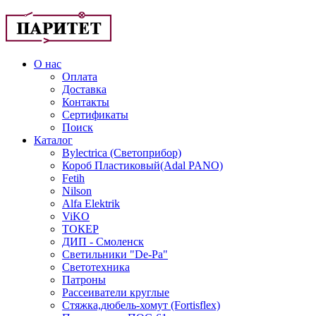
О нас
Оплата
Доставка
Контакты
Сертификаты
Поиск
Каталог
Bylectrica (Светоприбор)
Короб Пластиковый(Adal PANO)
Fetih
Nilson
Alfa Elektrik
ViKO
ТОКЕР
ДИП - Смоленск
Светильники "De-Pa"
Светотехника
Патроны
Рассеиватели круглые
Стяжка,дюбель-хомут (Fortisflex)