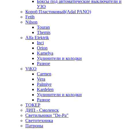
Боксы под автоматические выключатели и
УЗО
Короб Пластиковый(Adal PANO)
Fetih
Nilson
Touran
Themis
Alfa Elektrik
Inci
Orion
Kamelya
Удлинители и колодки
Разное
ViKO
Carmen
Vera
Palmiye
Kardelen
Удлинители и колодки
Разное
ТОКЕР
ДИП - Смоленск
Светильники "De-Pa"
Светотехника
Патроны