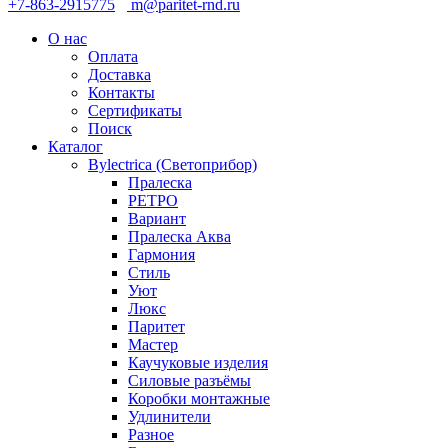
+7-863-2915775
m@paritet-rnd.ru
О нас
Оплата
Доставка
Контакты
Сертификаты
Поиск
Каталог
Bylectrica (Светоприбор)
Пралеска
РЕТРО
Вариант
Пралеска Аква
Гармония
Стиль
Уют
Люкс
Паритет
Мастер
Каучуковые изделия
Силовые разъёмы
Коробки монтажные
Удлинители
Разное