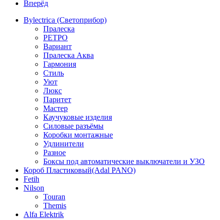
Вперёд
Bylectrica (Светоприбор)
Пралеска
РЕТРО
Вариант
Пралеска Аква
Гармония
Стиль
Уют
Люкс
Паритет
Мастер
Каучуковые изделия
Силовые разъёмы
Коробки монтажные
Удлинители
Разное
Боксы под автоматические выключатели и УЗО
Короб Пластиковый(Adal PANO)
Fetih
Nilson
Touran
Themis
Alfa Elektrik