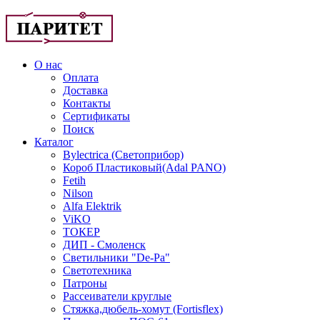
О нас
Оплата
Доставка
Контакты
Сертификаты
Поиск
Каталог
Bylectrica (Светоприбор)
Короб Пластиковый(Adal PANO)
Fetih
Nilson
Alfa Elektrik
ViKO
ТОКЕР
ДИП - Смоленск
Светильники "De-Pa"
Светотехника
Патроны
Рассеиватели круглые
Стяжка,дюбель-хомут (Fortisflex)