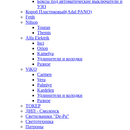
Боксы под автоматические выключатели и
УЗО
Короб Пластиковый(Adal PANO)
Fetih
Nilson
Touran
Themis
Alfa Elektrik
Inci
Orion
Kamelya
Удлинители и колодки
Разное
ViKO
Carmen
Vera
Palmiye
Kardelen
Удлинители и колодки
Разное
ТОКЕР
ДИП - Смоленск
Светильники "De-Pa"
Светотехника
Патроны