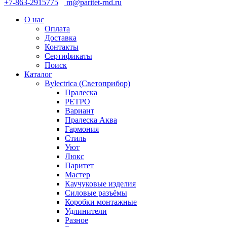
+7-863-2915775
m@paritet-rnd.ru
О нас
Оплата
Доставка
Контакты
Сертификаты
Поиск
Каталог
Bylectrica (Светоприбор)
Пралеска
РЕТРО
Вариант
Пралеска Аква
Гармония
Стиль
Уют
Люкс
Паритет
Мастер
Каучуковые изделия
Силовые разъёмы
Коробки монтажные
Удлинители
Разное