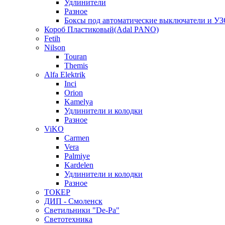
Удлинители
Разное
Боксы под автоматические выключатели и У
Короб Пластиковый(Adal PANO)
Fetih
Nilson
Touran
Themis
Alfa Elektrik
Inci
Orion
Kamelya
Удлинители и колодки
Разное
ViKO
Carmen
Vera
Palmiye
Kardelen
Удлинители и колодки
Разное
ТОКЕР
ДИП - Смоленск
Светильники "De-Pa"
Светотехника