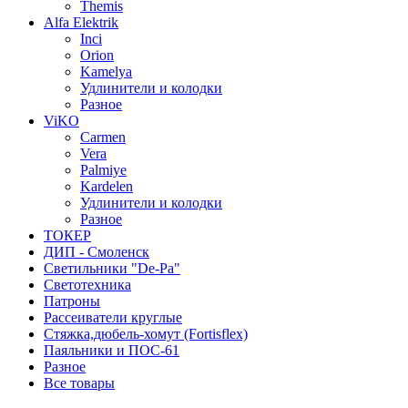
Themis
Alfa Elektrik
Inci
Orion
Kamelya
Удлинители и колодки
Разное
ViKO
Carmen
Vera
Palmiye
Kardelen
Удлинители и колодки
Разное
ТОКЕР
ДИП - Смоленск
Светильники "De-Pa"
Светотехника
Патроны
Рассеиватели круглые
Стяжка,дюбель-хомут (Fortisflex)
Паяльники и ПОС-61
Разное
Все товары