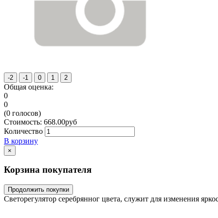
Общая оценка:
0
0
(
0
голосов)
Стоимость:
668.00
руб
Количество
В корзину
×
Корзина покупателя
Продолжить покупки
Светорегулятор серебрянног цвета, служит для изменения ярк