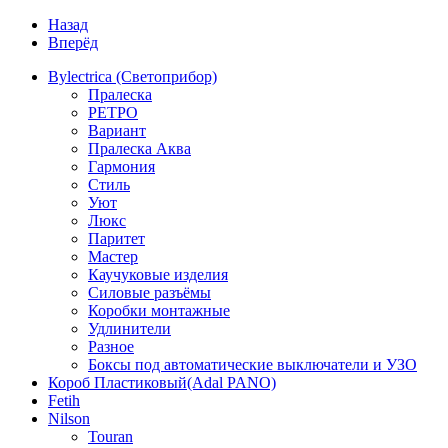
Назад
Вперёд
Bylectrica (Светоприбор)
Пралеска
РЕТРО
Вариант
Пралеска Аква
Гармония
Стиль
Уют
Люкс
Паритет
Мастер
Каучуковые изделия
Силовые разъёмы
Коробки монтажные
Удлинители
Разное
Боксы под автоматические выключатели и УЗО
Короб Пластиковый(Adal PANO)
Fetih
Nilson
Touran