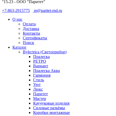
''15-23 - ООО "Паритет"
+7-863-2915775
m@paritet-rnd.ru
О нас
Оплата
Доставка
Контакты
Сертификаты
Поиск
Каталог
Bylectrica (Светоприбор)
Пралеска
РЕТРО
Вариант
Пралеска Аква
Гармония
Стиль
Уют
Люкс
Паритет
Мастер
Каучуковые изделия
Силовые разъёмы
Коробки монтажные