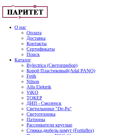
О нас
Оплата
Доставка
Контакты
Сертификаты
Поиск
Каталог
Bylectrica (Светоприбор)
Короб Пластиковый(Adal PANO)
Fetih
Nilson
Alfa Elektrik
ViKO
ТОКЕР
ДИП - Смоленск
Светильники "De-Pa"
Светотехника
Патроны
Рассеиватели круглые
Стяжка,дюбель-хомут (Fortisflex)