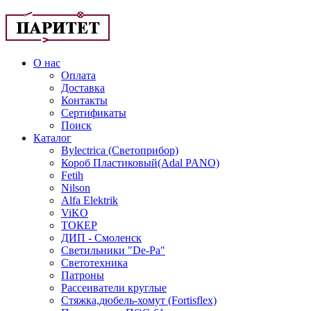
О нас
Оплата
Доставка
Контакты
Сертификаты
Поиск
Каталог
Bylectrica (Светоприбор)
Короб Пластиковый(Adal PANO)
Fetih
Nilson
Alfa Elektrik
ViKO
ТОКЕР
ДИП - Смоленск
Светильники "De-Pa"
Светотехника
Патроны
Рассеиватели круглые
Стяжка,дюбель-хомут (Fortisflex)