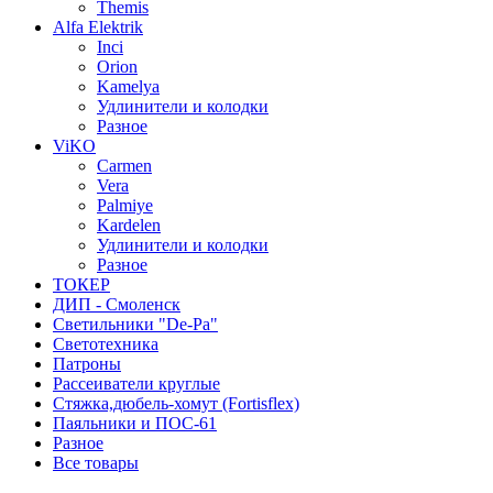
Themis
Alfa Elektrik
Inci
Orion
Kamelya
Удлинители и колодки
Разное
ViKO
Carmen
Vera
Palmiye
Kardelen
Удлинители и колодки
Разное
ТОКЕР
ДИП - Смоленск
Светильники "De-Pa"
Светотехника
Патроны
Рассеиватели круглые
Стяжка,дюбель-хомут (Fortisflex)
Паяльники и ПОС-61
Разное
Все товары