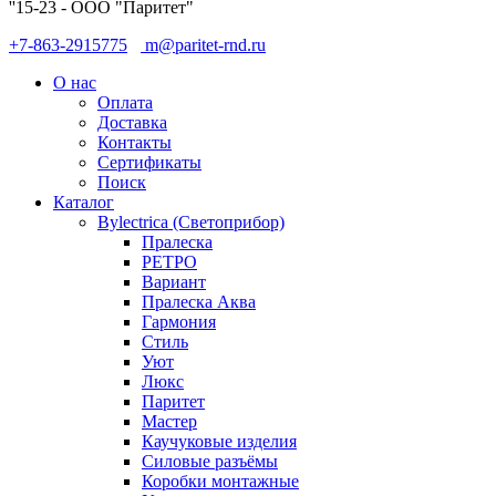
''15-23 - ООО "Паритет"
+7-863-2915775
m@paritet-rnd.ru
О нас
Оплата
Доставка
Контакты
Сертификаты
Поиск
Каталог
Bylectrica (Светоприбор)
Пралеска
РЕТРО
Вариант
Пралеска Аква
Гармония
Стиль
Уют
Люкс
Паритет
Мастер
Каучуковые изделия
Силовые разъёмы
Коробки монтажные