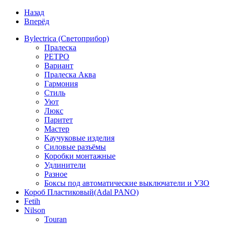
Назад
Вперёд
Bylectrica (Светоприбор)
Пралеска
РЕТРО
Вариант
Пралеска Аква
Гармония
Стиль
Уют
Люкс
Паритет
Мастер
Каучуковые изделия
Силовые разъёмы
Коробки монтажные
Удлинители
Разное
Боксы под автоматические выключатели и УЗО
Короб Пластиковый(Adal PANO)
Fetih
Nilson
Touran