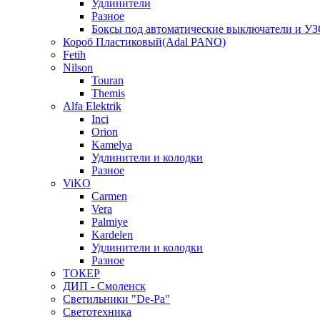
Удлинители
Разное
Боксы под автоматические выключатели и У
Короб Пластиковый(Adal PANO)
Fetih
Nilson
Touran
Themis
Alfa Elektrik
Inci
Orion
Kamelya
Удлинители и колодки
Разное
ViKO
Carmen
Vera
Palmiye
Kardelen
Удлинители и колодки
Разное
ТОКЕР
ДИП - Смоленск
Светильники "De-Pa"
Светотехника