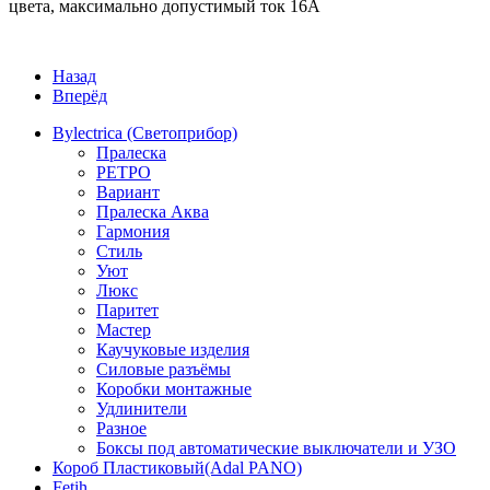
цвета, максимально допустимый ток 16А
Назад
Вперёд
Bylectrica (Светоприбор)
Пралеска
РЕТРО
Вариант
Пралеска Аква
Гармония
Стиль
Уют
Люкс
Паритет
Мастер
Каучуковые изделия
Силовые разъёмы
Коробки монтажные
Удлинители
Разное
Боксы под автоматические выключатели и УЗО
Короб Пластиковый(Adal PANO)
Fetih