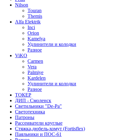
Nilson
Touran
Themis
Alfa Elektrik
Inci
Orion
Kamelya
Удлинители и колодки
Разное
ViKO
Carmen
Vera
Palmiye
Kardelen
Удлинители и колодки
Разное
ТОКЕР
ДИП - Смоленск
Светильники "De-Pa"
Светотехника
Патроны
Рассеиватели круглые
Стяжка,дюбель-хомут (Fortisflex)
Паяльники и ПОС-61
Разное