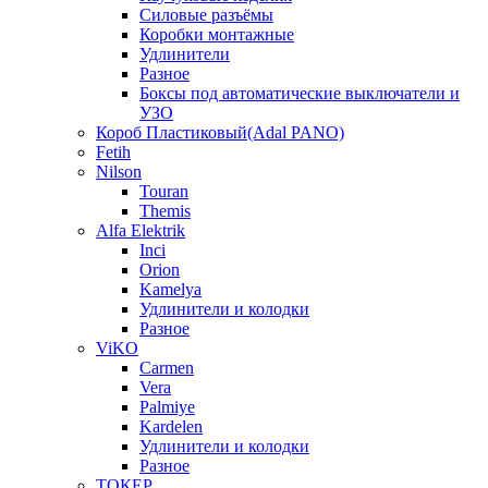
Силовые разъёмы
Коробки монтажные
Удлинители
Разное
Боксы под автоматические выключатели и
УЗО
Короб Пластиковый(Adal PANO)
Fetih
Nilson
Touran
Themis
Alfa Elektrik
Inci
Orion
Kamelya
Удлинители и колодки
Разное
ViKO
Carmen
Vera
Palmiye
Kardelen
Удлинители и колодки
Разное
ТОКЕР