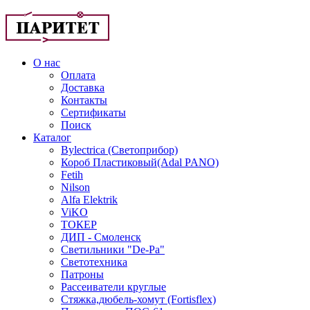
О нас
Оплата
Доставка
Контакты
Сертификаты
Поиск
Каталог
Bylectrica (Светоприбор)
Короб Пластиковый(Adal PANO)
Fetih
Nilson
Alfa Elektrik
ViKO
ТОКЕР
ДИП - Смоленск
Светильники "De-Pa"
Светотехника
Патроны
Рассеиватели круглые
Стяжка,дюбель-хомут (Fortisflex)