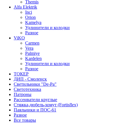
Themis
Alfa Elektrik
Inci
Orion
Kamelya
Удлинители и колодки
Разное
ViKO
Carmen
Vera
Palmiye
Kardelen
Удлинители и колодки
Разное
ТОКЕР
ДИП - Смоленск
Светильники "De-Pa"
Светотехника
Патроны
Рассеиватели круглые
Стяжка,дюбель-хомут (Fortisflex)
Паяльники и ПОС-61
Разное
Все товары