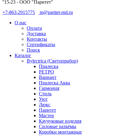
''15-23 - ООО "Паритет"
+7-863-2915775
m@paritet-rnd.ru
О нас
Оплата
Доставка
Контакты
Сертификаты
Поиск
Каталог
Bylectrica (Светоприбор)
Пралеска
РЕТРО
Вариант
Пралеска Аква
Гармония
Стиль
Уют
Люкс
Паритет
Мастер
Каучуковые изделия
Силовые разъёмы
Коробки монтажные