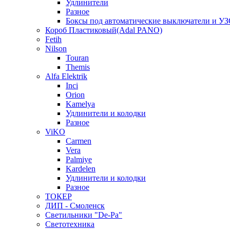
Удлинители
Разное
Боксы под автоматические выключатели и У
Короб Пластиковый(Adal PANO)
Fetih
Nilson
Touran
Themis
Alfa Elektrik
Inci
Orion
Kamelya
Удлинители и колодки
Разное
ViKO
Carmen
Vera
Palmiye
Kardelen
Удлинители и колодки
Разное
ТОКЕР
ДИП - Смоленск
Светильники "De-Pa"
Светотехника