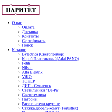
О нас
Оплата
Доставка
Контакты
Сертификаты
Поиск
Каталог
Bylectrica (Светоприбор)
Короб Пластиковый(Adal PANO)
Fetih
Nilson
Alfa Elektrik
ViKO
ТОКЕР
ДИП - Смоленск
Светильники "De-Pa"
Светотехника
Патроны
Рассеиватели круглые
Стяжка,дюбель-хомут (Fortisflex)