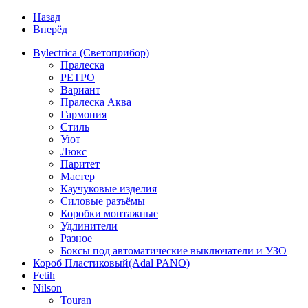
Назад
Вперёд
Bylectrica (Светоприбор)
Пралеска
РЕТРО
Вариант
Пралеска Аква
Гармония
Стиль
Уют
Люкс
Паритет
Мастер
Каучуковые изделия
Силовые разъёмы
Коробки монтажные
Удлинители
Разное
Боксы под автоматические выключатели и УЗО
Короб Пластиковый(Adal PANO)
Fetih
Nilson
Touran