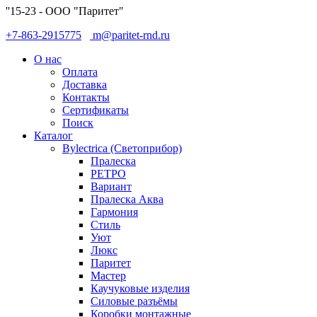
''15-23 - ООО "Паритет"
+7-863-2915775
m@paritet-rnd.ru
О нас
Оплата
Доставка
Контакты
Сертификаты
Поиск
Каталог
Bylectrica (Светоприбор)
Пралеска
РЕТРО
Вариант
Пралеска Аква
Гармония
Стиль
Уют
Люкс
Паритет
Мастер
Каучуковые изделия
Силовые разъёмы
Коробки монтажные