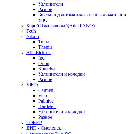
Удлинители
Разное
Боксы под автоматические выключатели и
УЗО
Короб Пластиковый(Adal PANO)
Fetih
Nilson
Touran
Themis
Alfa Elektrik
Inci
Orion
Kamelya
Удлинители и колодки
Разное
ViKO
Carmen
Vera
Palmiye
Kardelen
Удлинители и колодки
Разное
ТОКЕР
ДИП - Смоленск
Светильники "De-Pa"