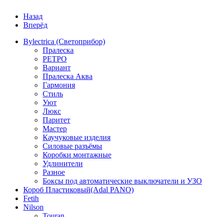
Назад
Вперёд
Bylectrica (Светоприбор)
Пралеска
РЕТРО
Вариант
Пралеска Аква
Гармония
Стиль
Уют
Люкс
Паритет
Мастер
Каучуковые изделия
Силовые разъёмы
Коробки монтажные
Удлинители
Разное
Боксы под автоматические выключатели и УЗО
Короб Пластиковый(Adal PANO)
Fetih
Nilson
Touran