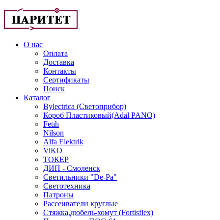
О нас
Оплата
Доставка
Контакты
Сертификаты
Поиск
Каталог
Bylectrica (Светоприбор)
Короб Пластиковый(Adal PANO)
Fetih
Nilson
Alfa Elektrik
ViKO
ТОКЕР
ДИП - Смоленск
Светильники "De-Pa"
Светотехника
Патроны
Рассеиватели круглые
Стяжка,дюбель-хомут (Fortisflex)