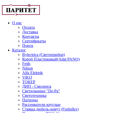
О нас
Оплата
Доставка
Контакты
Сертификаты
Поиск
Каталог
Bylectrica (Светоприбор)
Короб Пластиковый(Adal PANO)
Fetih
Nilson
Alfa Elektrik
ViKO
ТОКЕР
ДИП - Смоленск
Светильники "De-Pa"
Светотехника
Патроны
Рассеиватели круглые
Стяжка,дюбель-хомут (Fortisflex)