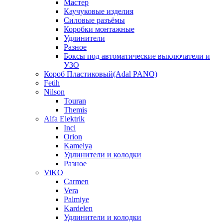
Мастер
Каучуковые изделия
Силовые разъёмы
Коробки монтажные
Удлинители
Разное
Боксы под автоматические выключатели и
УЗО
Короб Пластиковый(Adal PANO)
Fetih
Nilson
Touran
Themis
Alfa Elektrik
Inci
Orion
Kamelya
Удлинители и колодки
Разное
ViKO
Carmen
Vera
Palmiye
Kardelen
Удлинители и колодки