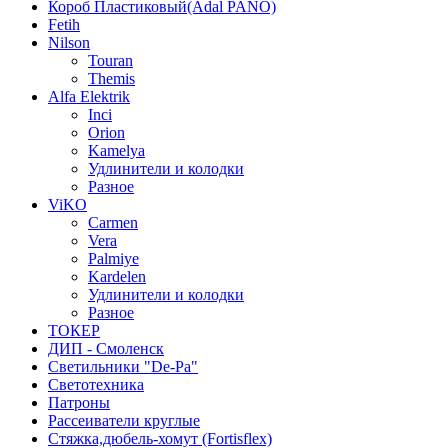
Короб Пластиковый(Adal PANO)
Fetih
Nilson
Touran
Themis
Alfa Elektrik
Inci
Orion
Kamelya
Удлинители и колодки
Разное
ViKO
Carmen
Vera
Palmiye
Kardelen
Удлинители и колодки
Разное
ТОКЕР
ДИП - Смоленск
Светильники "De-Pa"
Светотехника
Патроны
Рассеиватели круглые
Стяжка,дюбель-хомут (Fortisflex)