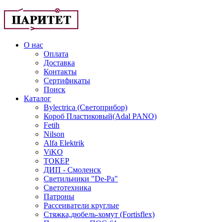
О нас
Оплата
Доставка
Контакты
Сертификаты
Поиск
Каталог
Bylectrica (Светоприбор)
Короб Пластиковый(Adal PANO)
Fetih
Nilson
Alfa Elektrik
ViKO
ТОКЕР
ДИП - Смоленск
Светильники "De-Pa"
Светотехника
Патроны
Рассеиватели круглые
Стяжка,дюбель-хомут (Fortisflex)