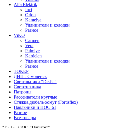
Alfa Elektrik
Inci
Orion
Kamelya
Удлинители и колодки
Разное
ViKO
Carmen
Vera
Palmiye
Kardelen
Удлинители и колодки
Разное
ТОКЕР
ДИП - Смоленск
Светильники "De-Pa"
Светотехника
Патроны
Рассеиватели круглые
Стяжка,дюбель-хомут (Fortisflex)
Паяльники и ПОС-61
Разное
Все товары
''15-23 - ООО "Паритет"