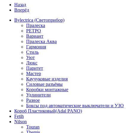
Назад
Вперёд
Bylectrica (Светоприбор)
Пралеска
РЕТРО
Вариант
Пралеска Аква
Гармония
Стиль
Уют
Люкс
Паритет
Мастер
Каучуковые изделия
Силовые разъёмы
Коробки монтажные
Удлинители
Разное
Боксы под автоматические выключатели и УЗО
Короб Пластиковый(Adal PANO)
Fetih
Nilson
Touran
Themis