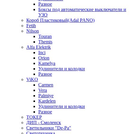
Разное
Боксы под автоматические выключатели и
УЗО
Короб Пластиковый(Adal PANO)
Fetih
Nilson
Touran
Themis
Alfa Elektrik
Inci
Orion
Kamelya
Удлинители и колодки
Разное
ViKO
Carmen
Vera
Palmiye
Kardelen
Удлинители и колодки
Разное
ТОКЕР
ДИП - Смоленск
Светильники "De-Pa"
Светотехника