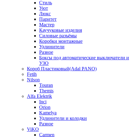
Стиль
Уют
Люкс
Паритет
Мастер
Каучуковые изделия
Силовые разъёмы
Коробки монтажные
Удлинители
Разное
Боксы под автоматические выключатели и
УЗО
Короб Пластиковый(Adal PANO)
Fetih
Nilson
Touran
Themis
Alfa Elektrik
Inci
Orion
Kamelya
Удлинители и колодки
Разное
ViKO
Carmen