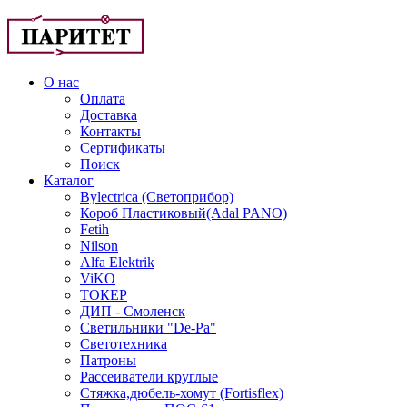
О нас
Оплата
Доставка
Контакты
Сертификаты
Поиск
Каталог
Bylectrica (Светоприбор)
Короб Пластиковый(Adal PANO)
Fetih
Nilson
Alfa Elektrik
ViKO
ТОКЕР
ДИП - Смоленск
Светильники "De-Pa"
Светотехника
Патроны
Рассеиватели круглые
Стяжка,дюбель-хомут (Fortisflex)