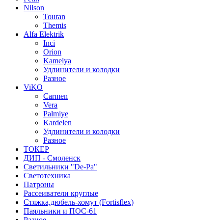
Nilson
Touran
Themis
Alfa Elektrik
Inci
Orion
Kamelya
Удлинители и колодки
Разное
ViKO
Carmen
Vera
Palmiye
Kardelen
Удлинители и колодки
Разное
ТОКЕР
ДИП - Смоленск
Светильники "De-Pa"
Светотехника
Патроны
Рассеиватели круглые
Стяжка,дюбель-хомут (Fortisflex)
Паяльники и ПОС-61
Разное