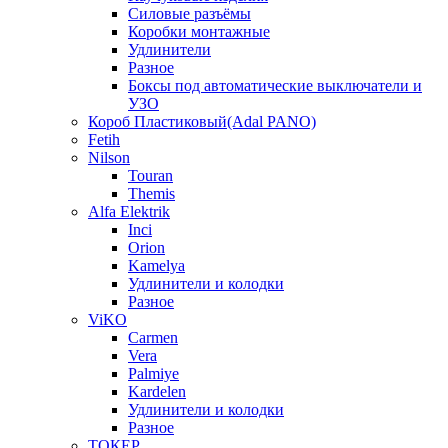
Силовые разъёмы
Коробки монтажные
Удлинители
Разное
Боксы под автоматические выключатели и
УЗО
Короб Пластиковый(Adal PANO)
Fetih
Nilson
Touran
Themis
Alfa Elektrik
Inci
Orion
Kamelya
Удлинители и колодки
Разное
ViKO
Carmen
Vera
Palmiye
Kardelen
Удлинители и колодки
Разное
ТОКЕР