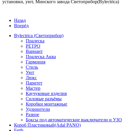
установки, уют, Минского завода Светоприбор(Bylectrica)
Назад
Вперёд
Bylectrica (Светоприбор)
Пралеска
РЕТРО
Вариант
Пралеска Аква
Гармония
Стиль
Уют
Люкс
Паритет
Мастер
Каучуковые изделия
Силовые разъёмы
Коробки монтажные
Удлинители
Разное
Боксы под автоматические выключатели и УЗО
Короб Пластиковый(Adal PANO)
Fetih