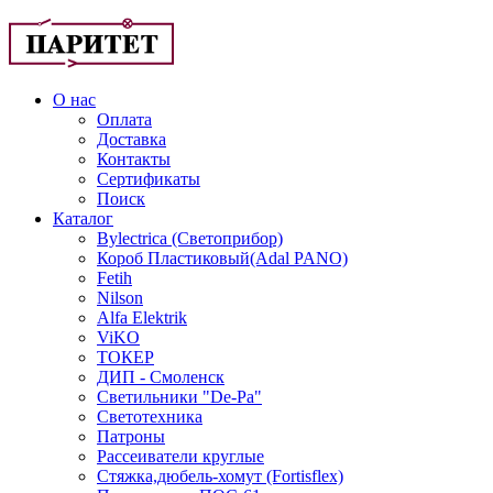
О нас
Оплата
Доставка
Контакты
Сертификаты
Поиск
Каталог
Bylectrica (Светоприбор)
Короб Пластиковый(Adal PANO)
Fetih
Nilson
Alfa Elektrik
ViKO
ТОКЕР
ДИП - Смоленск
Светильники "De-Pa"
Светотехника
Патроны
Рассеиватели круглые
Стяжка,дюбель-хомут (Fortisflex)