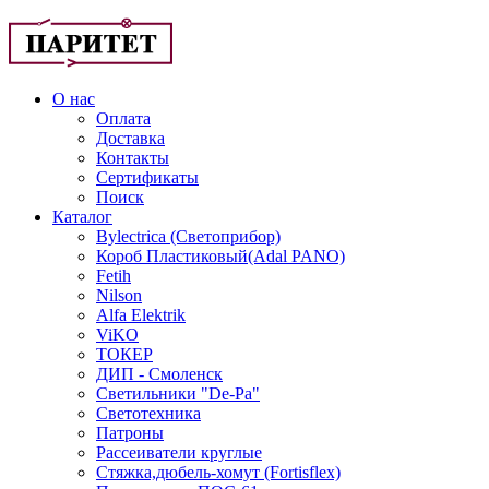
О нас
Оплата
Доставка
Контакты
Сертификаты
Поиск
Каталог
Bylectrica (Светоприбор)
Короб Пластиковый(Adal PANO)
Fetih
Nilson
Alfa Elektrik
ViKO
ТОКЕР
ДИП - Смоленск
Светильники "De-Pa"
Светотехника
Патроны
Рассеиватели круглые
Стяжка,дюбель-хомут (Fortisflex)