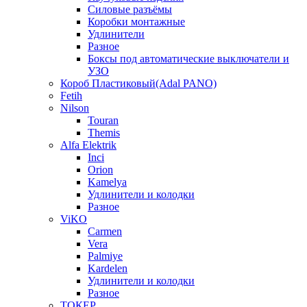
Силовые разъёмы
Коробки монтажные
Удлинители
Разное
Боксы под автоматические выключатели и
УЗО
Короб Пластиковый(Adal PANO)
Fetih
Nilson
Touran
Themis
Alfa Elektrik
Inci
Orion
Kamelya
Удлинители и колодки
Разное
ViKO
Carmen
Vera
Palmiye
Kardelen
Удлинители и колодки
Разное
ТОКЕР