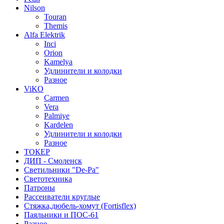
Nilson
Touran
Themis
Alfa Elektrik
Inci
Orion
Kamelya
Удлинители и колодки
Разное
ViKO
Carmen
Vera
Palmiye
Kardelen
Удлинители и колодки
Разное
ТОКЕР
ДИП - Смоленск
Светильники "De-Pa"
Светотехника
Патроны
Рассеиватели круглые
Стяжка,дюбель-хомут (Fortisflex)
Паяльники и ПОС-61
Разное