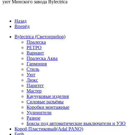
уют Минского завода Bylectrica
Назад
Вперёд
Bylectrica (Светоприбор)
Пралеска
РЕТРО
Вариант
Пралеска Аква
Гармония
Стиль
Уют
Люкс
Паритет
Мастер
Каучуковые изделия
Силовые разъёмы
Коробки монтажные
Удлинители
Разное
Боксы под автоматические выключатели и УЗО
Короб Пластиковый(Adal PANO)
Fetih