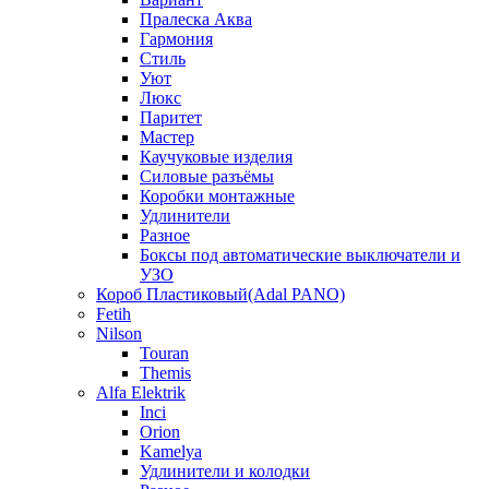
Пралеска Аква
Гармония
Стиль
Уют
Люкс
Паритет
Мастер
Каучуковые изделия
Силовые разъёмы
Коробки монтажные
Удлинители
Разное
Боксы под автоматические выключатели и
УЗО
Короб Пластиковый(Adal PANO)
Fetih
Nilson
Touran
Themis
Alfa Elektrik
Inci
Orion
Kamelya
Удлинители и колодки