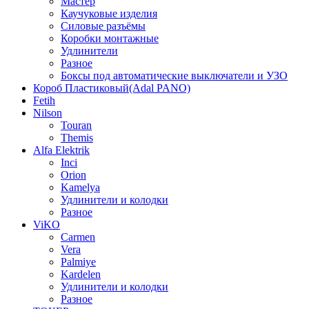
Мастер
Каучуковые изделия
Силовые разъёмы
Коробки монтажные
Удлинители
Разное
Боксы под автоматические выключатели и УЗО
Короб Пластиковый(Adal PANO)
Fetih
Nilson
Touran
Themis
Alfa Elektrik
Inci
Orion
Kamelya
Удлинители и колодки
Разное
ViKO
Carmen
Vera
Palmiye
Kardelen
Удлинители и колодки
Разное