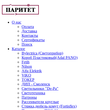
О нас
Оплата
Доставка
Контакты
Сертификаты
Поиск
Каталог
Bylectrica (Светоприбор)
Короб Пластиковый(Adal PANO)
Fetih
Nilson
Alfa Elektrik
ViKO
ТОКЕР
ДИП - Смоленск
Светильники "De-Pa"
Светотехника
Патроны
Рассеиватели круглые
Стяжка,дюбель-хомут (Fortisflex)