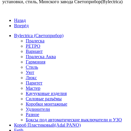
установки, стиль, Минского завода Светоприбор(Bylectrica)
Назад
Вперёд
Bylectrica (Светоприбор)
Пралеска
РЕТРО
Вариант
Пралеска Аква
Гармония
Стиль
Уют
Люкс
Паритет
Мастер
Каучуковые изделия
Силовые разъёмы
Коробки монтажные
Удлинители
Разное
Боксы под автоматические выключатели и УЗО
Короб Пластиковый(Adal PANO)
Fetih