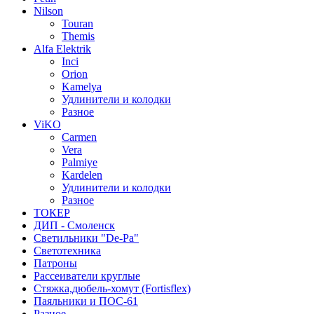
Nilson
Touran
Themis
Alfa Elektrik
Inci
Orion
Kamelya
Удлинители и колодки
Разное
ViKO
Carmen
Vera
Palmiye
Kardelen
Удлинители и колодки
Разное
ТОКЕР
ДИП - Смоленск
Светильники "De-Pa"
Светотехника
Патроны
Рассеиватели круглые
Стяжка,дюбель-хомут (Fortisflex)
Паяльники и ПОС-61
Разное