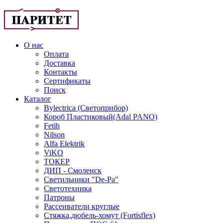
О нас
Оплата
Доставка
Контакты
Сертификаты
Поиск
Каталог
Bylectrica (Светоприбор)
Короб Пластиковый(Adal PANO)
Fetih
Nilson
Alfa Elektrik
ViKO
ТОКЕР
ДИП - Смоленск
Светильники "De-Pa"
Светотехника
Патроны
Рассеиватели круглые
Стяжка,дюбель-хомут (Fortisflex)