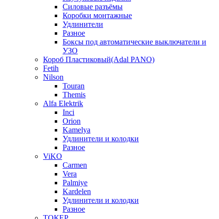
Силовые разъёмы
Коробки монтажные
Удлинители
Разное
Боксы под автоматические выключатели и
УЗО
Короб Пластиковый(Adal PANO)
Fetih
Nilson
Touran
Themis
Alfa Elektrik
Inci
Orion
Kamelya
Удлинители и колодки
Разное
ViKO
Carmen
Vera
Palmiye
Kardelen
Удлинители и колодки
Разное
ТОКЕР