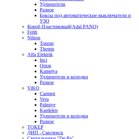
Удлинители
Разное
Боксы под автоматические выключатели и
УЗО
Короб Пластиковый(Adal PANO)
Fetih
Nilson
Touran
Themis
Alfa Elektrik
Inci
Orion
Kamelya
Удлинители и колодки
Разное
ViKO
Carmen
Vera
Palmiye
Kardelen
Удлинители и колодки
Разное
ТОКЕР
ДИП - Смоленск
Светильники "De-Pa"