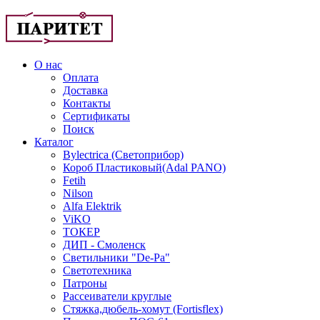
О нас
Оплата
Доставка
Контакты
Сертификаты
Поиск
Каталог
Bylectrica (Светоприбор)
Короб Пластиковый(Adal PANO)
Fetih
Nilson
Alfa Elektrik
ViKO
ТОКЕР
ДИП - Смоленск
Светильники "De-Pa"
Светотехника
Патроны
Рассеиватели круглые
Стяжка,дюбель-хомут (Fortisflex)