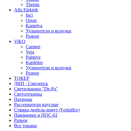
Themis
Alfa Elektrik
Inci
Orion
Kamelya
Удлинители и колодки
Разное
ViKO
Carmen
Vera
Palmiye
Kardelen
Удлинители и колодки
Разное
ТОКЕР
ДИП - Смоленск
Светильники "De-Pa"
Светотехника
Патроны
Рассеиватели круглые
Стяжка,дюбель-хомут (Fortisflex)
Паяльники и ПОС-61
Разное
Все товары