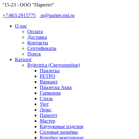
''15-23 - ООО "Паритет"
+7-863-2915775
m@paritet-rnd.ru
О нас
Оплата
Доставка
Контакты
Сертификаты
Поиск
Каталог
Bylectrica (Светоприбор)
Пралеска
РЕТРО
Вариант
Пралеска Аква
Гармония
Стиль
Уют
Люкс
Паритет
Мастер
Каучуковые изделия
Силовые разъёмы
Коробки монтажные