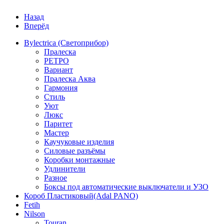
Назад
Вперёд
Bylectrica (Светоприбор)
Пралеска
РЕТРО
Вариант
Пралеска Аква
Гармония
Стиль
Уют
Люкс
Паритет
Мастер
Каучуковые изделия
Силовые разъёмы
Коробки монтажные
Удлинители
Разное
Боксы под автоматические выключатели и УЗО
Короб Пластиковый(Adal PANO)
Fetih
Nilson
Touran