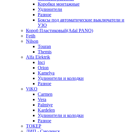
Коробки монтажные
Удлинители
Разное
Боксы под автоматические выключатели и
УЗО
Короб Пластиковый(Adal PANO)
Fetih
Nilson
Touran
Themis
Alfa Elektrik
Inci
Orion
Kamelya
Удлинители и колодки
Разное
ViKO
Carmen
Vera
Palmiye
Kardelen
Удлинители и колодки
Разное
ТОКЕР
ДИП - Смоленск