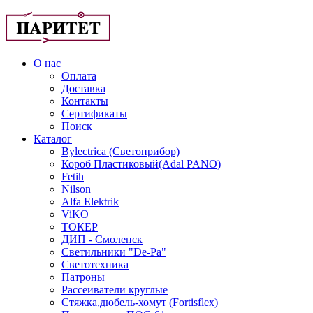
О нас
Оплата
Доставка
Контакты
Сертификаты
Поиск
Каталог
Bylectrica (Светоприбор)
Короб Пластиковый(Adal PANO)
Fetih
Nilson
Alfa Elektrik
ViKO
ТОКЕР
ДИП - Смоленск
Светильники "De-Pa"
Светотехника
Патроны
Рассеиватели круглые
Стяжка,дюбель-хомут (Fortisflex)