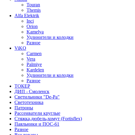
Touran
Themis
Alfa Elektrik
Inci
Orion
Kamelya
Удлинители и колодки
Разное
ViKO
Carmen
Vera
Palmiye
Kardelen
Удлинители и колодки
Разное
ТОКЕР
ДИП - Смоленск
Светильники "De-Pa"
Светотехника
Патроны
Рассеиватели круглые
Стяжка,дюбель-хомут (Fortisflex)
Паяльники и ПОС-61
Разное
Все товары