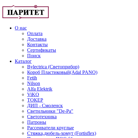
О нас
Оплата
Доставка
Контакты
Сертификаты
Поиск
Каталог
Bylectrica (Светоприбор)
Короб Пластиковый(Adal PANO)
Fetih
Nilson
Alfa Elektrik
ViKO
ТОКЕР
ДИП - Смоленск
Светильники "De-Pa"
Светотехника
Патроны
Рассеиватели круглые
Стяжка,дюбель-хомут (Fortisflex)