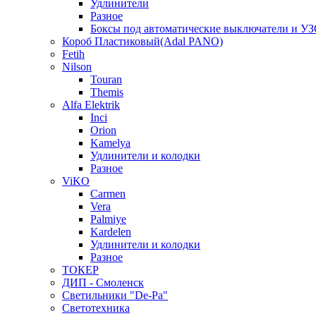
Удлинители
Разное
Боксы под автоматические выключатели и У
Короб Пластиковый(Adal PANO)
Fetih
Nilson
Touran
Themis
Alfa Elektrik
Inci
Orion
Kamelya
Удлинители и колодки
Разное
ViKO
Carmen
Vera
Palmiye
Kardelen
Удлинители и колодки
Разное
ТОКЕР
ДИП - Смоленск
Светильники "De-Pa"
Светотехника