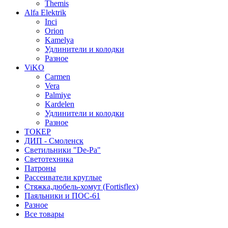
Themis
Alfa Elektrik
Inci
Orion
Kamelya
Удлинители и колодки
Разное
ViKO
Carmen
Vera
Palmiye
Kardelen
Удлинители и колодки
Разное
ТОКЕР
ДИП - Смоленск
Светильники "De-Pa"
Светотехника
Патроны
Рассеиватели круглые
Стяжка,дюбель-хомут (Fortisflex)
Паяльники и ПОС-61
Разное
Все товары