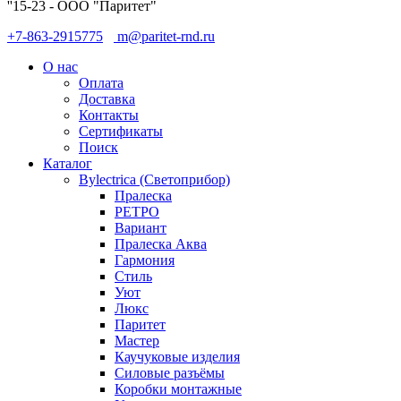
''15-23 - ООО "Паритет"
+7-863-2915775
m@paritet-rnd.ru
О нас
Оплата
Доставка
Контакты
Сертификаты
Поиск
Каталог
Bylectrica (Светоприбор)
Пралеска
РЕТРО
Вариант
Пралеска Аква
Гармония
Стиль
Уют
Люкс
Паритет
Мастер
Каучуковые изделия
Силовые разъёмы
Коробки монтажные