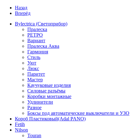
Назад
Вперёд
Bylectrica (Светоприбор)
Пралеска
РЕТРО
Вариант
Пралеска Аква
Гармония
Стиль
Уют
Люкс
Паритет
Мастер
Каучуковые изделия
Силовые разъёмы
Коробки монтажные
Удлинители
Разное
Боксы под автоматические выключатели и УЗО
Короб Пластиковый(Adal PANO)
Fetih
Nilson
Touran