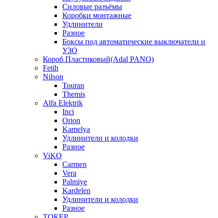
Силовые разъёмы
Коробки монтажные
Удлинители
Разное
Боксы под автоматические выключатели и
УЗО
Короб Пластиковый(Adal PANO)
Fetih
Nilson
Touran
Themis
Alfa Elektrik
Inci
Orion
Kamelya
Удлинители и колодки
Разное
ViKO
Carmen
Vera
Palmiye
Kardelen
Удлинители и колодки
Разное
ТОКЕР