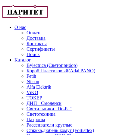
О нас
Оплата
Доставка
Контакты
Сертификаты
Поиск
Каталог
Bylectrica (Светоприбор)
Короб Пластиковый(Adal PANO)
Fetih
Nilson
Alfa Elektrik
ViKO
ТОКЕР
ДИП - Смоленск
Светильники "De-Pa"
Светотехника
Патроны
Рассеиватели круглые
Стяжка,дюбель-хомут (Fortisflex)