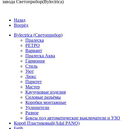
завода Светоприбор(Bylectrica)
Назад
Вперёд
Bylectrica (Светоприбор)
Пралеска
РЕТРО
Вариант
Пралеска Аква
Гармония
Стиль
Уют
Люкс
Паритет
Мастер
Каучуковые изделия
Силовые разъёмы
Коробки монтажные
Удлинители
Разное
Боксы под автоматические выключатели и УЗО
Короб Пластиковый(Adal PANO)
Fetih