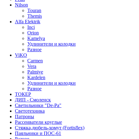
Nilson
Touran
Themis
Alfa Elektrik
Inci
Orion
Kamelya
Удлинители и колодки
Разное
ViKO
Carmen
Vera
Palmiye
Kardelen
Удлинители и колодки
Разное
ТОКЕР
ДИП - Смоленск
Светильники "De-Pa"
Светотехника
Патроны
Рассеиватели круглые
Стяжка,дюбель-хомут (Fortisflex)
Паяльники и ПОС-61
Разное