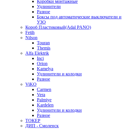
Коробки монтажные
Удлинители
Разное
Боксы под автоматические выключатели и
УЗО
Короб Пластиковый(Adal PANO)
Fetih
Nilson
Touran
Themis
Alfa Elektrik
Inci
Orion
Kamelya
Удлинители и колодки
Разное
ViKO
Carmen
Vera
Palmiye
Kardelen
Удлинители и колодки
Разное
ТОКЕР
ДИП - Смоленск