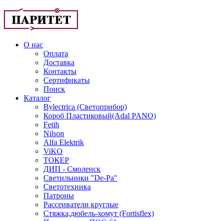
О нас
Оплата
Доставка
Контакты
Сертификаты
Поиск
Каталог
Bylectrica (Светоприбор)
Короб Пластиковый(Adal PANO)
Fetih
Nilson
Alfa Elektrik
ViKO
ТОКЕР
ДИП - Смоленск
Светильники "De-Pa"
Светотехника
Патроны
Рассеиватели круглые
Стяжка,дюбель-хомут (Fortisflex)