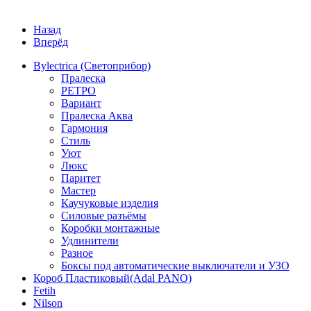
Назад
Вперёд
Bylectrica (Светоприбор)
Пралеска
РЕТРО
Вариант
Пралеска Аква
Гармония
Стиль
Уют
Люкс
Паритет
Мастер
Каучуковые изделия
Силовые разъёмы
Коробки монтажные
Удлинители
Разное
Боксы под автоматические выключатели и УЗО
Короб Пластиковый(Adal PANO)
Fetih
Nilson