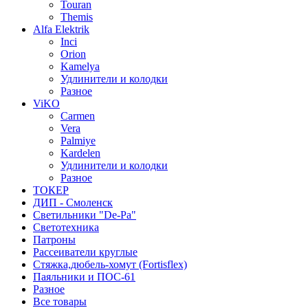
Touran
Themis
Alfa Elektrik
Inci
Orion
Kamelya
Удлинители и колодки
Разное
ViKO
Carmen
Vera
Palmiye
Kardelen
Удлинители и колодки
Разное
ТОКЕР
ДИП - Смоленск
Светильники "De-Pa"
Светотехника
Патроны
Рассеиватели круглые
Стяжка,дюбель-хомут (Fortisflex)
Паяльники и ПОС-61
Разное
Все товары