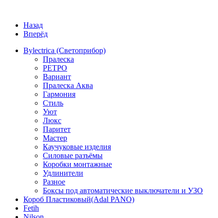
Назад
Вперёд
Bylectrica (Светоприбор)
Пралеска
РЕТРО
Вариант
Пралеска Аква
Гармония
Стиль
Уют
Люкс
Паритет
Мастер
Каучуковые изделия
Силовые разъёмы
Коробки монтажные
Удлинители
Разное
Боксы под автоматические выключатели и УЗО
Короб Пластиковый(Adal PANO)
Fetih
Nilson