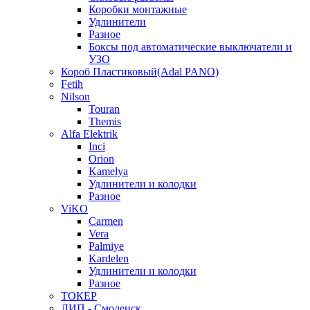
Коробки монтажные
Удлинители
Разное
Боксы под автоматические выключатели и
УЗО
Короб Пластиковый(Adal PANO)
Fetih
Nilson
Touran
Themis
Alfa Elektrik
Inci
Orion
Kamelya
Удлинители и колодки
Разное
ViKO
Carmen
Vera
Palmiye
Kardelen
Удлинители и колодки
Разное
ТОКЕР
ДИП - Смоленск