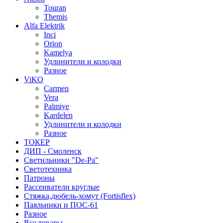
Touran
Themis
Alfa Elektrik
Inci
Orion
Kamelya
Удлинители и колодки
Разное
ViKO
Carmen
Vera
Palmiye
Kardelen
Удлинители и колодки
Разное
ТОКЕР
ДИП - Смоленск
Светильники "De-Pa"
Светотехника
Патроны
Рассеиватели круглые
Стяжка,дюбель-хомут (Fortisflex)
Паяльники и ПОС-61
Разное
Все товары