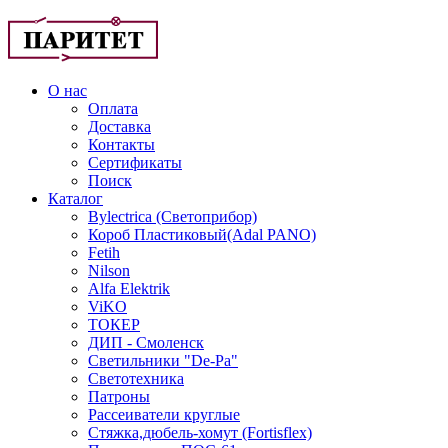
О нас
Оплата
Доставка
Контакты
Сертификаты
Поиск
Каталог
Bylectrica (Светоприбор)
Короб Пластиковый(Adal PANO)
Fetih
Nilson
Alfa Elektrik
ViKO
ТОКЕР
ДИП - Смоленск
Светильники "De-Pa"
Светотехника
Патроны
Рассеиватели круглые
Стяжка,дюбель-хомут (Fortisflex)