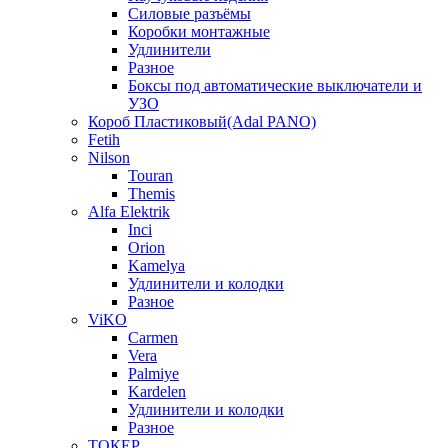
Силовые разъёмы
Коробки монтажные
Удлинители
Разное
Боксы под автоматические выключатели и
УЗО
Короб Пластиковый(Adal PANO)
Fetih
Nilson
Touran
Themis
Alfa Elektrik
Inci
Orion
Kamelya
Удлинители и колодки
Разное
ViKO
Carmen
Vera
Palmiye
Kardelen
Удлинители и колодки
Разное
ТОКЕР