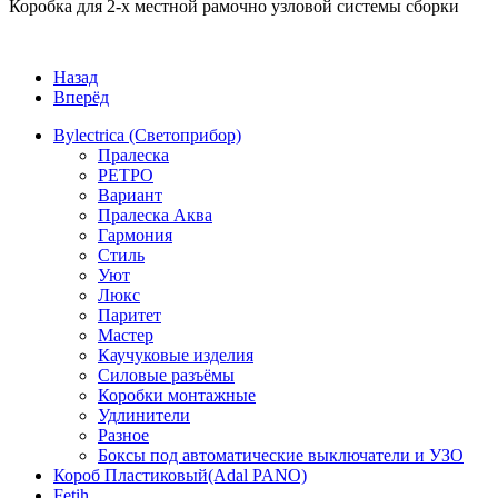
Коробка для 2-х местной рамочно узловой системы сборки
Назад
Вперёд
Bylectrica (Светоприбор)
Пралеска
РЕТРО
Вариант
Пралеска Аква
Гармония
Стиль
Уют
Люкс
Паритет
Мастер
Каучуковые изделия
Силовые разъёмы
Коробки монтажные
Удлинители
Разное
Боксы под автоматические выключатели и УЗО
Короб Пластиковый(Adal PANO)
Fetih