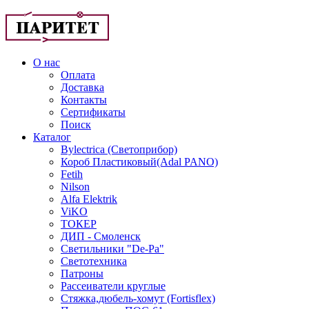
О нас
Оплата
Доставка
Контакты
Сертификаты
Поиск
Каталог
Bylectrica (Светоприбор)
Короб Пластиковый(Adal PANO)
Fetih
Nilson
Alfa Elektrik
ViKO
ТОКЕР
ДИП - Смоленск
Светильники "De-Pa"
Светотехника
Патроны
Рассеиватели круглые
Стяжка,дюбель-хомут (Fortisflex)