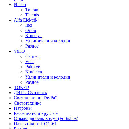
Nilson
Touran
Themis
Alfa Elektrik
Inci
Orion
Kamelya
Удлинители и колодки
Разное
ViKO
Carmen
Vera
Palmiye
Kardelen
Удлинители и колодки
Разное
ТОКЕР
ДИП - Смоленск
Светильники "De-Pa"
Светотехника
Патроны
Рассеиватели круглые
Стяжка,дюбель-хомут (Fortisflex)
Паяльники и ПОС-61
Разное